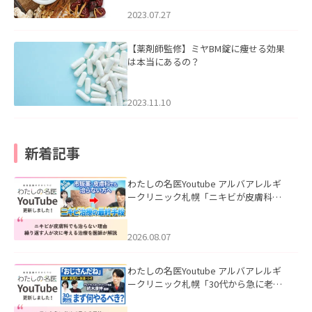
2023.07.27
【薬剤師監修】ミヤBM錠に痩せる効果
は本当にあるの？
2023.11.10
新着記事
わたしの名医Youtube アルバアレルギ
ークリニック札幌「ニキビが皮膚科で
も治らない理由｜繰り返す人が次に考
える治療を医師が解説」を公開いたし
ました。
2026.08.07
わたしの名医Youtube アルバアレルギ
ークリニック札幌「30代から急に老け
て見える男性へ｜医師が教える「最初
にやるべき3つ」」を公開いたしまし