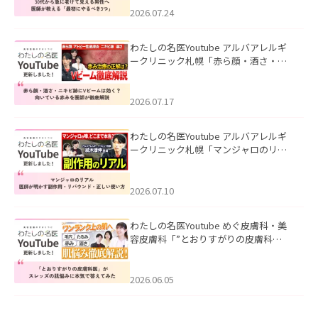
た。
2026.07.24
わたしの名医Youtube アルバアレルギ
ークリニック札幌「赤ら顔・酒さ・ニ
キビ跡にVビームは効く？向いている赤
みを医師が徹底解説」を公開いたしま
した。
2026.07.17
わたしの名医Youtube アルバアレルギ
ークリニック札幌「マンジャロのリア
ル｜医師が明かす副作用・リバウン
ド・正しい使い方」を公開いたしまし
た。
2026.07.10
わたしの名医Youtube めぐ皮膚科・美
容皮膚科「”とおりすがりの皮膚科
医”がスレッズの肌悩みに本気で答えて
みた」を公開いたしました。
2026.06.05