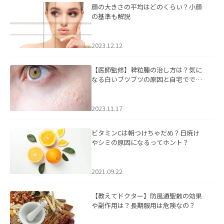
顔の大きさの平均はどのくらい？小顔
の基準も解説
2023.12.12
【医師監修】稗粒腫の治し方は？気に
なる白いブツブツの原因と自宅ででき
るケアについて
2023.11.17
ビタミンCは朝つけちゃだめ？日焼け
やシミの原因になるってホント？
2021.09.22
【教えてドクター】防風通聖散の効果
や副作用は？長期服用は危険なの？