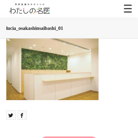
lucia_osakashinsaibashi_01