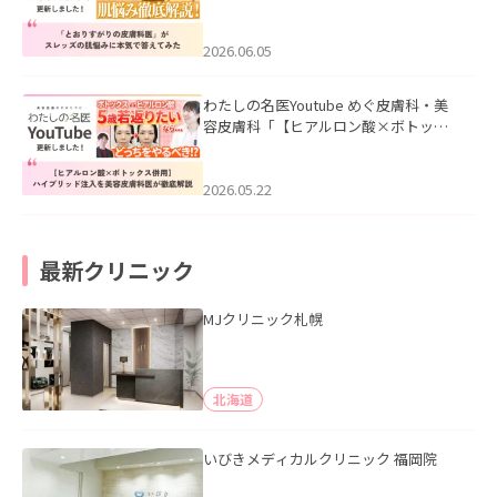
医”がスレッズの肌悩みに本気で答えて
みた」を公開いたしました。
2026.06.05
わたしの名医Youtube めぐ皮膚科・美
容皮膚科「【ヒアルロン酸×ボトック
ス併用】ハイブリッド注入を美容皮膚
科医が徹底解説」を公開いたしまし
た。
2026.05.22
最新クリニック
MJクリニック札幌
北海道
いびきメディカルクリニック 福岡院