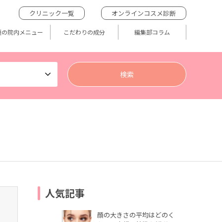
クリニック一覧
オンラインコスメ診断
題の院内メニュー
こだわりの成分
編集部コラム
人気記事
顔の大きさの平均はどのく