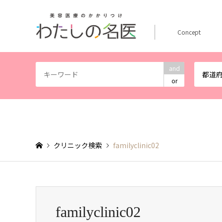
Concept
and
都道
or
クリニック検索
familyclinic02
familyclinic02