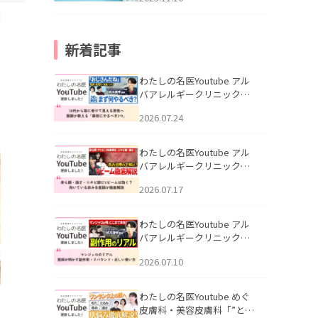
新着記事
わたしの名医Youtube アル
バアレルギークリニック札
幌「30代から急に老けて見
2026.07.24
える男性へ｜医師が教える
「最初にやるべき3つ」」を
公開いたしました。
わたしの名医Youtube アル
バアレルギークリニック札
幌「赤ら顔・酒さ・ニキビ
2026.07.17
跡にVビームは効く？向いて
いる赤みを医師が徹底解
説」を公開いたしました。
わたしの名医Youtube アル
バアレルギークリニック札
幌「マンジャロのリアル｜
2026.07.10
医師が明かす副作用・リバ
ウンド・正しい使い方」を
公開いたしました。
わたしの名医Youtube めぐ
皮膚科・美容皮膚科「”とお