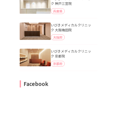
ク 神戸三宮院
兵庫県
いびきメディカルクリニッ
ク 大阪梅田院
大阪府
いびきメディカルクリニッ
ク 京都院
京都府
Facebook