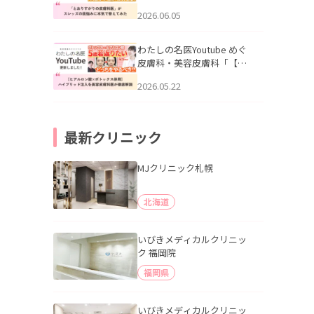
りすがりの皮膚科医”がスレ
2026.06.05
ッズの肌悩みに本気で答え
てみた」を公開いたしまし
た。
わたしの名医Youtube めぐ
皮膚科・美容皮膚科「【ヒ
アルロン酸×ボトックス併
2026.05.22
用】ハイブリッド注入を美
容皮膚科医が徹底解説」を
公開いたしました。
最新クリニック
MJクリニック札幌
北海道
いびきメディカルクリニッ
ク 福岡院
福岡県
いびきメディカルクリニッ