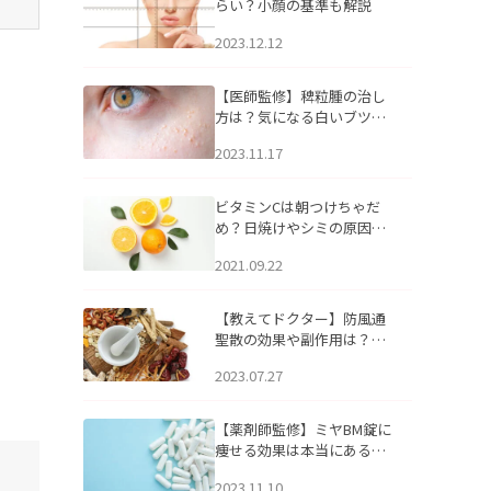
らい？小顔の基準も解説
2023.12.12
【医師監修】稗粒腫の治し
方は？気になる白いブツブ
ツの原因と自宅でできるケ
2023.11.17
アについて
ビタミンCは朝つけちゃだ
め？日焼けやシミの原因に
なるってホント？
2021.09.22
【教えてドクター】防風通
聖散の効果や副作用は？長
期服用は危険なの？
2023.07.27
【薬剤師監修】ミヤBM錠に
痩せる効果は本当にある
の？
2023.11.10