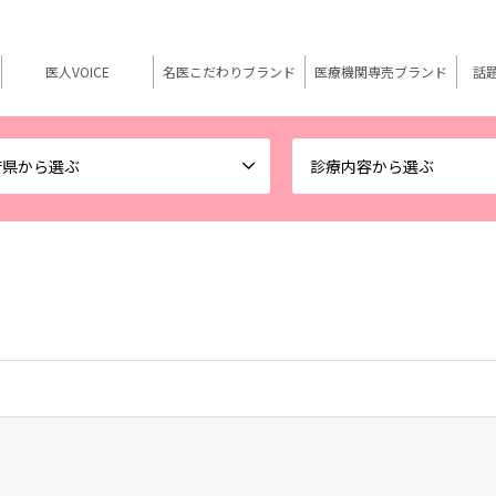
医人VOICE
名医こだわりブランド
医療機関専売ブランド
話
府県から選ぶ
診療内容から選ぶ