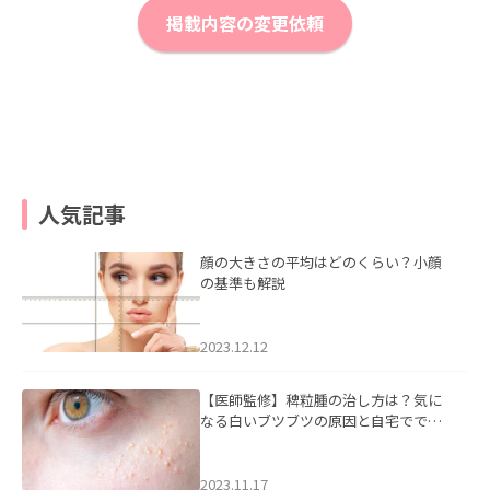
掲載内容の変更依頼
人気記事
顔の大きさの平均はどのくらい？小顔
の基準も解説
2023.12.12
【医師監修】稗粒腫の治し方は？気に
なる白いブツブツの原因と自宅ででき
るケアについて
2023.11.17