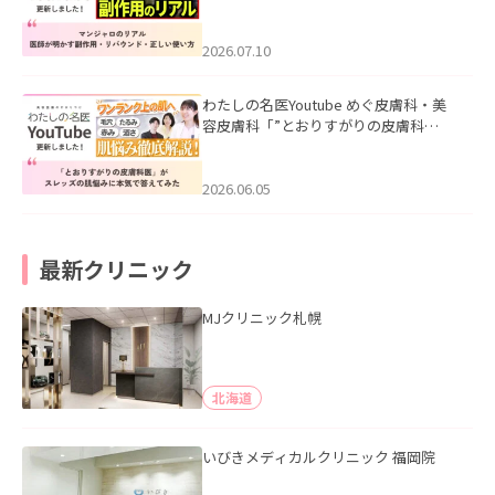
ル｜医師が明かす副作用・リバウン
ド・正しい使い方」を公開いたしまし
た。
2026.07.10
わたしの名医Youtube めぐ皮膚科・美
容皮膚科「”とおりすがりの皮膚科
医”がスレッズの肌悩みに本気で答えて
みた」を公開いたしました。
2026.06.05
最新クリニック
MJクリニック札幌
北海道
いびきメディカルクリニック 福岡院