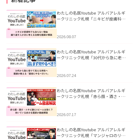
わたしの名医Youtube アルバアレルギ
ークリニック札幌「ニキビが皮膚科で
も治らない理由｜繰り返す人が次に考
える治療を医師が解説」を公開いたし
ました。
2026.08.07
わたしの名医Youtube アルバアレルギ
ークリニック札幌「30代から急に老け
て見える男性へ｜医師が教える「最初
にやるべき3つ」」を公開いたしまし
た。
2026.07.24
わたしの名医Youtube アルバアレルギ
ークリニック札幌「赤ら顔・酒さ・ニ
キビ跡にVビームは効く？向いている赤
みを医師が徹底解説」を公開いたしま
した。
2026.07.17
わたしの名医Youtube アルバアレルギ
ークリニック札幌「マンジャロのリア