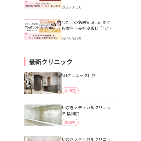
幌「マンジャロのリアル｜
2026.07.10
医師が明かす副作用・リバ
ウンド・正しい使い方」を
公開いたしました。
わたしの名医Youtube めぐ
皮膚科・美容皮膚科「”とお
りすがりの皮膚科医”がスレ
2026.06.05
ッズの肌悩みに本気で答え
てみた」を公開いたしまし
た。
最新クリニック
MJクリニック札幌
北海道
いびきメディカルクリニッ
ク 福岡院
福岡県
いびきメディカルクリニッ