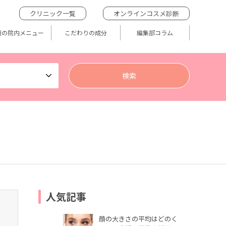
クリニック一覧
オンラインコスメ診断
題の院内メニュー
こだわりの成分
編集部コラム
人気記事
顔の大きさの平均はどのく