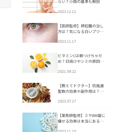
らい？小顔の基準も解説
2023.12.12
【医師監修】稗粒腫の治し
方は？気になる白いブツブ
ツの原因と自宅でできるケ
2023.11.17
アについて
ビタミンCは朝つけちゃだ
め？日焼けやシミの原因に
なるってホント？
2021.09.22
【教えてドクター】防風通
聖散の効果や副作用は？長
期服用は危険なの？
2023.07.27
【薬剤師監修】ミヤBM錠に
痩せる効果は本当にある
の？
2023.11.10