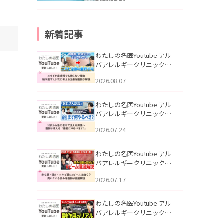
新着記事
わたしの名医Youtube アル
バアレルギークリニック札
幌「ニキビが皮膚科でも治
2026.08.07
らない理由｜繰り返す人が
次に考える治療を医師が解
説」を公開いたしました。
わたしの名医Youtube アル
バアレルギークリニック札
幌「30代から急に老けて見
2026.07.24
える男性へ｜医師が教える
「最初にやるべき3つ」」を
公開いたしました。
わたしの名医Youtube アル
バアレルギークリニック札
幌「赤ら顔・酒さ・ニキビ
2026.07.17
跡にVビームは効く？向いて
いる赤みを医師が徹底解
説」を公開いたしました。
わたしの名医Youtube アル
バアレルギークリニック札