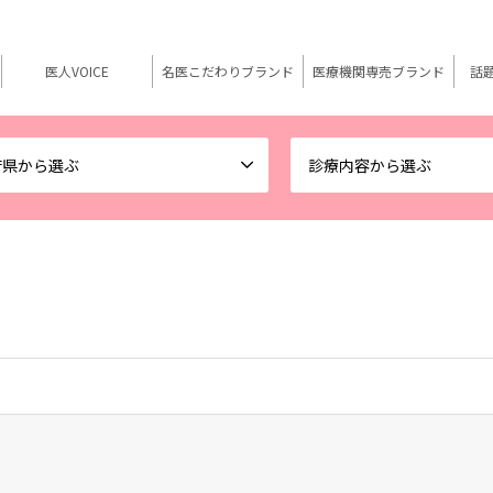
医人VOICE
名医こだわりブランド
医療機関専売ブランド
話
府県から選ぶ
診療内容から選ぶ