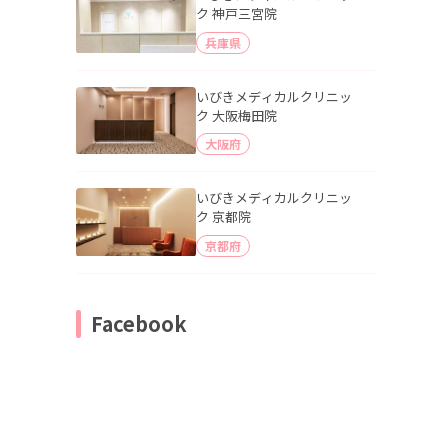
ク 神戸三宮院
兵庫県
いびきメディカルクリニッ
ク 大阪梅田院
大阪府
いびきメディカルクリニッ
ク 京都院
京都府
Facebook