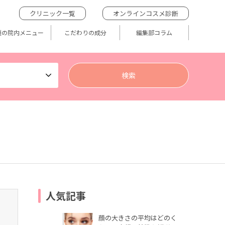
クリニック一覧
オンラインコスメ診断
題の院内メニュー
こだわりの成分
編集部コラム
人気記事
顔の大きさの平均はどのく