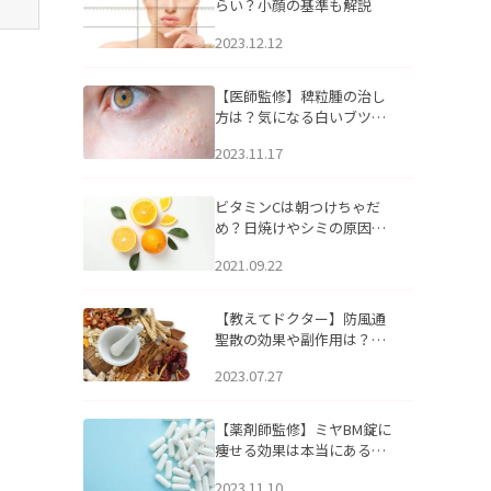
らい？小顔の基準も解説
2023.12.12
【医師監修】稗粒腫の治し
方は？気になる白いブツブ
ツの原因と自宅でできるケ
2023.11.17
アについて
ビタミンCは朝つけちゃだ
め？日焼けやシミの原因に
なるってホント？
2021.09.22
【教えてドクター】防風通
聖散の効果や副作用は？長
期服用は危険なの？
2023.07.27
【薬剤師監修】ミヤBM錠に
痩せる効果は本当にある
の？
2023.11.10