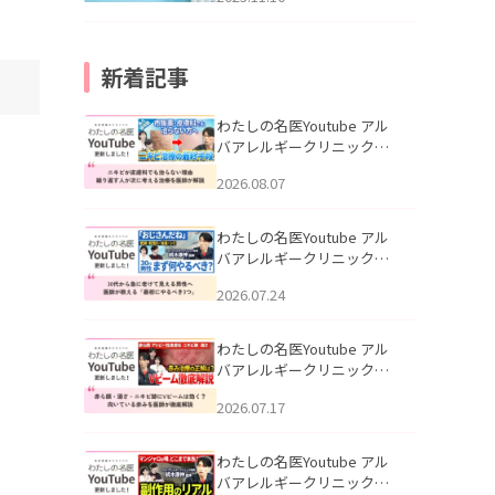
新着記事
わたしの名医Youtube アル
バアレルギークリニック札
幌「ニキビが皮膚科でも治
2026.08.07
らない理由｜繰り返す人が
次に考える治療を医師が解
説」を公開いたしました。
わたしの名医Youtube アル
バアレルギークリニック札
幌「30代から急に老けて見
2026.07.24
える男性へ｜医師が教える
「最初にやるべき3つ」」を
公開いたしました。
わたしの名医Youtube アル
バアレルギークリニック札
幌「赤ら顔・酒さ・ニキビ
2026.07.17
跡にVビームは効く？向いて
いる赤みを医師が徹底解
説」を公開いたしました。
わたしの名医Youtube アル
バアレルギークリニック札