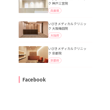
ク 神戸三宮院
兵庫県
いびきメディカルクリニッ
ク 大阪梅田院
大阪府
いびきメディカルクリニッ
ク 京都院
京都府
Facebook