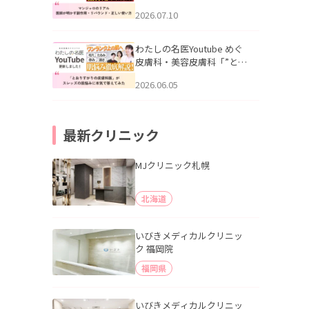
幌「マンジャロのリアル｜
2026.07.10
医師が明かす副作用・リバ
ウンド・正しい使い方」を
公開いたしました。
わたしの名医Youtube めぐ
皮膚科・美容皮膚科「”とお
りすがりの皮膚科医”がスレ
2026.06.05
ッズの肌悩みに本気で答え
てみた」を公開いたしまし
た。
最新クリニック
MJクリニック札幌
北海道
いびきメディカルクリニッ
ク 福岡院
福岡県
いびきメディカルクリニッ