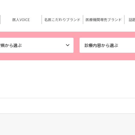
医人VOICE
名医こだわりブランド
医療機関専売ブランド
話
府県から選ぶ
診療内容から選ぶ