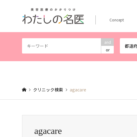
Concept
and
都道
or
クリニック検索
agacare
agacare