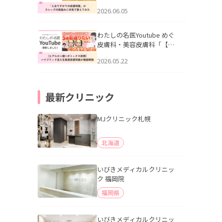
りすがりの皮膚科医”がスレ
2026.06.05
ッズの肌悩みに本気で答え
てみた」を公開いたしまし
た。
わたしの名医Youtube めぐ
皮膚科・美容皮膚科「【ヒ
アルロン酸×ボトックス併
2026.05.22
用】ハイブリッド注入を美
容皮膚科医が徹底解説」を
公開いたしました。
最新クリニック
MJクリニック札幌
北海道
いびきメディカルクリニッ
ク 福岡院
福岡県
いびきメディカルクリニッ