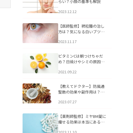
らい？小顔の基準も解説
2023.12.12
【医師監修】稗粒腫の治し
方は？気になる白いブツブ
ツの原因と自宅でできるケ
2023.11.17
アについて
ビタミンCは朝つけちゃだ
め？日焼けやシミの原因に
なるってホント？
2021.09.22
【教えてドクター】防風通
聖散の効果や副作用は？長
期服用は危険なの？
2023.07.27
【薬剤師監修】ミヤBM錠に
痩せる効果は本当にある
の？
2023.11.10