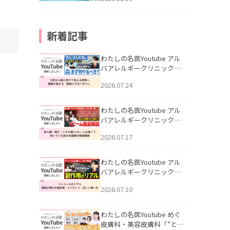
新着記事
わたしの名医Youtube アル
バアレルギークリニック札
幌「30代から急に老けて見
2026.07.24
える男性へ｜医師が教える
「最初にやるべき3つ」」を
公開いたしました。
わたしの名医Youtube アル
バアレルギークリニック札
幌「赤ら顔・酒さ・ニキビ
2026.07.17
跡にVビームは効く？向いて
いる赤みを医師が徹底解
説」を公開いたしました。
わたしの名医Youtube アル
バアレルギークリニック札
幌「マンジャロのリアル｜
2026.07.10
医師が明かす副作用・リバ
ウンド・正しい使い方」を
公開いたしました。
わたしの名医Youtube めぐ
皮膚科・美容皮膚科「”とお