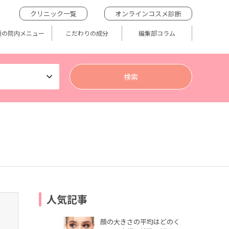
クリニック一覧
オンラインコスメ診断
題の院内メニュー
こだわりの成分
編集部コラム
人気記事
顔の大きさの平均はどのく