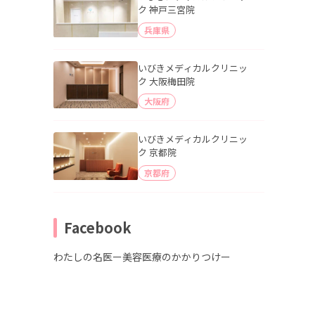
ク 神戸三宮院
兵庫県
いびきメディカルクリニッ
ク 大阪梅田院
大阪府
いびきメディカルクリニッ
ク 京都院
京都府
Facebook
わたしの名医ー美容医療のかかりつけー