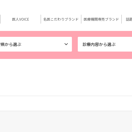
医人VOICE
名医こだわりブランド
医療機関専売ブランド
話
府県から選ぶ
診療内容から選ぶ