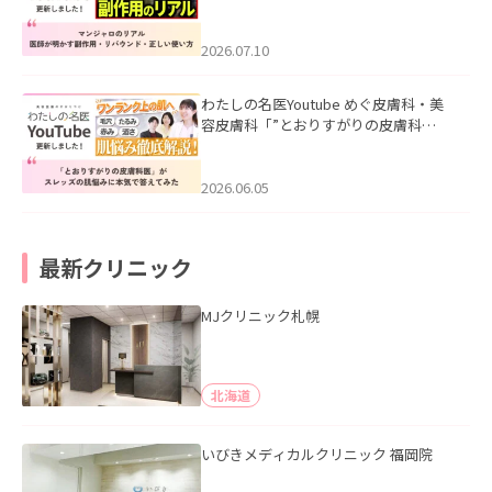
ル｜医師が明かす副作用・リバウン
ド・正しい使い方」を公開いたしまし
た。
2026.07.10
わたしの名医Youtube めぐ皮膚科・美
容皮膚科「”とおりすがりの皮膚科
医”がスレッズの肌悩みに本気で答えて
みた」を公開いたしました。
2026.06.05
最新クリニック
MJクリニック札幌
北海道
いびきメディカルクリニック 福岡院