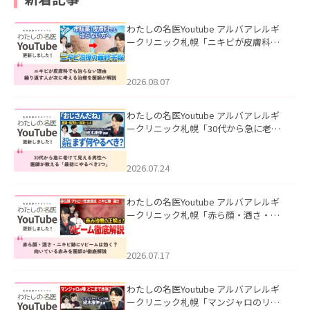
わたしの名医Youtube アルバアレルギ
ークリニック札幌「ニキビが皮膚科で
も治らない理由｜繰り返す人が次に考
える治療を医師が解説」を公開いたし
ました。
2026.08.07
わたしの名医Youtube アルバアレルギ
ークリニック札幌「30代から急に老け
て見える男性へ｜医師が教える「最初
にやるべき3つ」」を公開いたしまし
た。
2026.07.24
わたしの名医Youtube アルバアレルギ
ークリニック札幌「赤ら顔・酒さ・ニ
キビ跡にVビームは効く？向いている赤
みを医師が徹底解説」を公開いたしま
した。
2026.07.17
わたしの名医Youtube アルバアレルギ
ークリニック札幌「マンジャロのリア