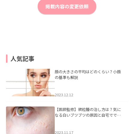
掲載内容の変更依頼
人気記事
顔の大きさの平均はどのくらい？小顔
の基準も解説
2023.12.12
【医師監修】稗粒腫の治し方は？気に
なる白いブツブツの原因と自宅ででき
るケアについて
2023.11.17