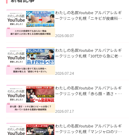
わたしの名医Youtube アルバアレルギ
ークリニック札幌「ニキビが皮膚科で
も治らない理由｜繰り返す人が次に考
える治療を医師が解説」を公開いたし
ました。
2026.08.07
わたしの名医Youtube アルバアレルギ
ークリニック札幌「30代から急に老け
て見える男性へ｜医師が教える「最初
にやるべき3つ」」を公開いたしまし
た。
2026.07.24
わたしの名医Youtube アルバアレルギ
ークリニック札幌「赤ら顔・酒さ・ニ
キビ跡にVビームは効く？向いている赤
みを医師が徹底解説」を公開いたしま
した。
2026.07.17
わたしの名医Youtube アルバアレルギ
ークリニック札幌「マンジャロのリア