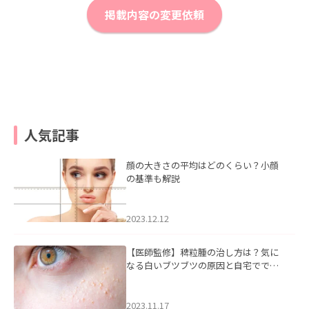
掲載内容の変更依頼
人気記事
顔の大きさの平均はどのくらい？小顔
の基準も解説
2023.12.12
【医師監修】稗粒腫の治し方は？気に
なる白いブツブツの原因と自宅ででき
るケアについて
2023.11.17