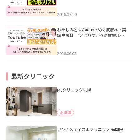
ル｜医師が明かす副作用・リバウン
ド・正しい使い方」を公開いたしまし
た。
2026.07.10
わたしの名医Youtube めぐ皮膚科・美
容皮膚科「”とおりすがりの皮膚科
医”がスレッズの肌悩みに本気で答えて
みた」を公開いたしました。
2026.06.05
最新クリニック
MJクリニック札幌
北海道
いびきメディカルクリニック 福岡院