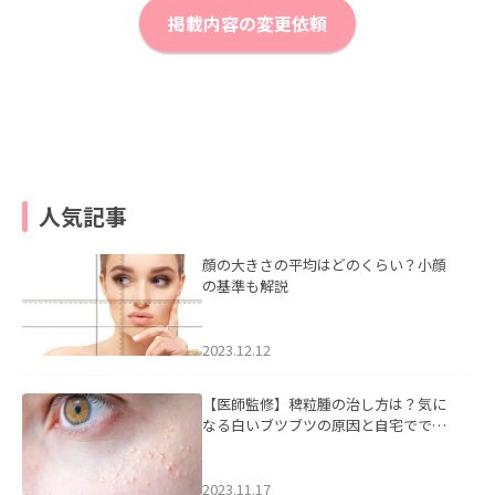
掲載内容の変更依頼
人気記事
顔の大きさの平均はどのくらい？小顔
の基準も解説
2023.12.12
【医師監修】稗粒腫の治し方は？気に
なる白いブツブツの原因と自宅ででき
るケアについて
2023.11.17