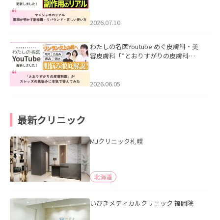
ル｜医師が明かす副作用・リバウン
ド・正しい使い方」を公開いたしまし
た。
2026.07.10
わたしの名医Youtube めぐ皮膚科・美
容皮膚科「”とおりすがりの皮膚科
医”がスレッズの肌悩みに本気で答えて
みた」を公開いたしました。
2026.06.05
最新クリニック
MJクリニック札幌
北海道
いびきメディカルクリニック 福岡院