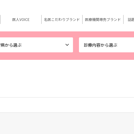
医人VOICE
名医こだわりブランド
医療機関専売ブランド
話
府県から選ぶ
診療内容から選ぶ