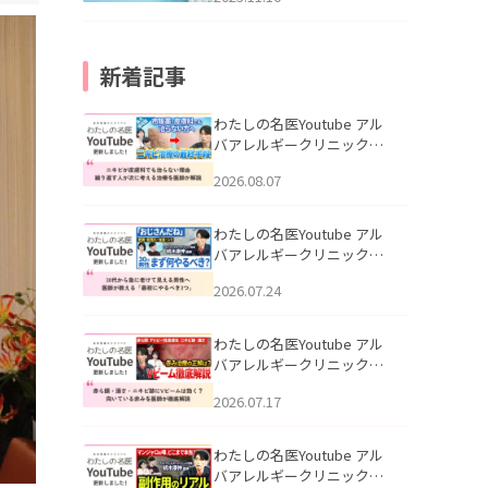
新着記事
わたしの名医Youtube アル
バアレルギークリニック札
幌「ニキビが皮膚科でも治
2026.08.07
らない理由｜繰り返す人が
次に考える治療を医師が解
説」を公開いたしました。
わたしの名医Youtube アル
バアレルギークリニック札
幌「30代から急に老けて見
2026.07.24
える男性へ｜医師が教える
「最初にやるべき3つ」」を
公開いたしました。
わたしの名医Youtube アル
バアレルギークリニック札
幌「赤ら顔・酒さ・ニキビ
2026.07.17
跡にVビームは効く？向いて
いる赤みを医師が徹底解
説」を公開いたしました。
わたしの名医Youtube アル
バアレルギークリニック札