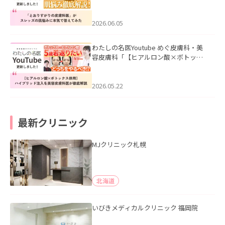
医”がスレッズの肌悩みに本気で答えて
みた」を公開いたしました。
2026.06.05
わたしの名医Youtube めぐ皮膚科・美
容皮膚科「【ヒアルロン酸×ボトック
ス併用】ハイブリッド注入を美容皮膚
科医が徹底解説」を公開いたしまし
た。
2026.05.22
最新クリニック
MJクリニック札幌
北海道
いびきメディカルクリニック 福岡院