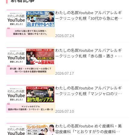
わたしの名医Youtube アルバアレルギ
ークリニック札幌「30代から急に老け
て見える男性へ｜医師が教える「最初
にやるべき3つ」」を公開いたしまし
た。
2026.07.24
わたしの名医Youtube アルバアレルギ
ークリニック札幌「赤ら顔・酒さ・ニ
キビ跡にVビームは効く？向いている赤
みを医師が徹底解説」を公開いたしま
した。
2026.07.17
わたしの名医Youtube アルバアレルギ
ークリニック札幌「マンジャロのリア
ル｜医師が明かす副作用・リバウン
ド・正しい使い方」を公開いたしまし
た。
2026.07.10
わたしの名医Youtube めぐ皮膚科・美
容皮膚科「”とおりすがりの皮膚科