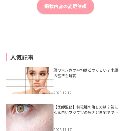
掲載内容の変更依頼
人気記事
顔の大きさの平均はどのくらい？小顔
の基準も解説
2023.12.12
【医師監修】稗粒腫の治し方は？気に
なる白いブツブツの原因と自宅ででき
るケアについて
2023.11.17