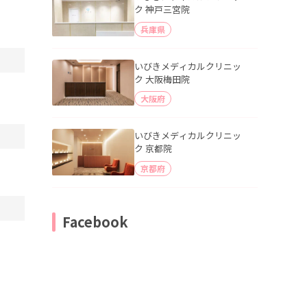
ク 神戸三宮院
兵庫県
いびきメディカルクリニッ
ク 大阪梅田院
大阪府
いびきメディカルクリニッ
ク 京都院
京都府
Facebook