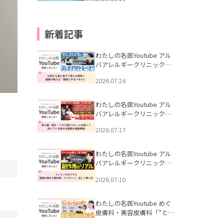
新着記事
わたしの名医Youtube アル
バアレルギークリニック札
幌「30代から急に老けて見
2026.07.24
える男性へ｜医師が教える
「最初にやるべき3つ」」を
公開いたしました。
わたしの名医Youtube アル
バアレルギークリニック札
幌「赤ら顔・酒さ・ニキビ
2026.07.17
跡にVビームは効く？向いて
いる赤みを医師が徹底解
説」を公開いたしました。
わたしの名医Youtube アル
バアレルギークリニック札
幌「マンジャロのリアル｜
2026.07.10
医師が明かす副作用・リバ
ウンド・正しい使い方」を
公開いたしました。
わたしの名医Youtube めぐ
皮膚科・美容皮膚科「”とお