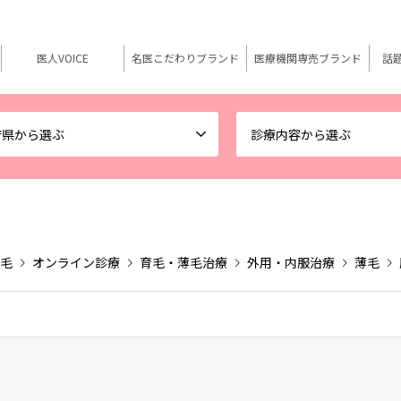
医人VOICE
名医こだわりブランド
医療機関専売ブランド
話
府県から選ぶ
診療内容から選ぶ
毛
オンライン診療
育毛・薄毛治療
外用・内服治療
薄毛