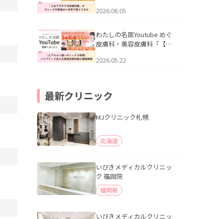
りすがりの皮膚科医”がスレ
2026.06.05
ッズの肌悩みに本気で答え
てみた」を公開いたしまし
た。
わたしの名医Youtube めぐ
皮膚科・美容皮膚科「【ヒ
アルロン酸×ボトックス併
2026.05.22
用】ハイブリッド注入を美
容皮膚科医が徹底解説」を
公開いたしました。
最新クリニック
MJクリニック札幌
北海道
いびきメディカルクリニッ
ク 福岡院
福岡県
いびきメディカルクリニッ