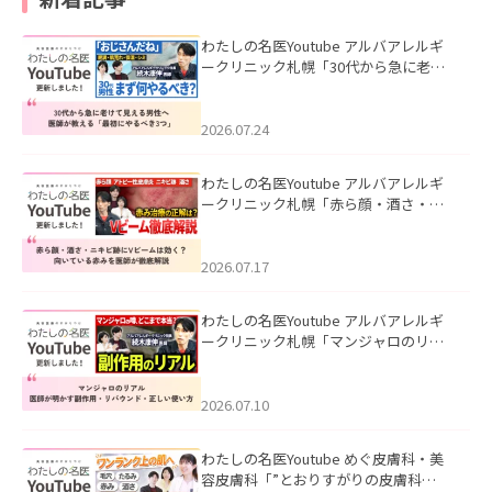
わたしの名医Youtube アルバアレルギ
ークリニック札幌「30代から急に老け
て見える男性へ｜医師が教える「最初
にやるべき3つ」」を公開いたしまし
た。
2026.07.24
わたしの名医Youtube アルバアレルギ
ークリニック札幌「赤ら顔・酒さ・ニ
キビ跡にVビームは効く？向いている赤
みを医師が徹底解説」を公開いたしま
した。
2026.07.17
わたしの名医Youtube アルバアレルギ
ークリニック札幌「マンジャロのリア
ル｜医師が明かす副作用・リバウン
ド・正しい使い方」を公開いたしまし
た。
2026.07.10
わたしの名医Youtube めぐ皮膚科・美
容皮膚科「”とおりすがりの皮膚科