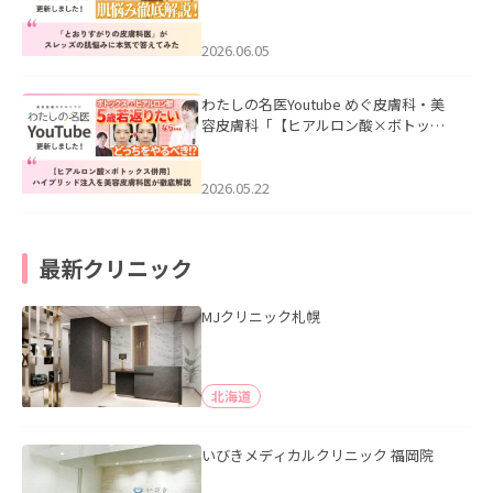
医”がスレッズの肌悩みに本気で答えて
みた」を公開いたしました。
2026.06.05
わたしの名医Youtube めぐ皮膚科・美
容皮膚科「【ヒアルロン酸×ボトック
ス併用】ハイブリッド注入を美容皮膚
科医が徹底解説」を公開いたしまし
た。
2026.05.22
最新クリニック
MJクリニック札幌
北海道
いびきメディカルクリニック 福岡院