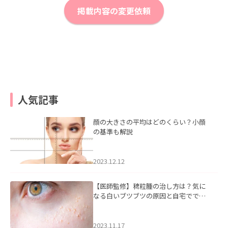
掲載内容の変更依頼
人気記事
顔の大きさの平均はどのくらい？小顔
の基準も解説
2023.12.12
【医師監修】稗粒腫の治し方は？気に
なる白いブツブツの原因と自宅ででき
るケアについて
2023.11.17