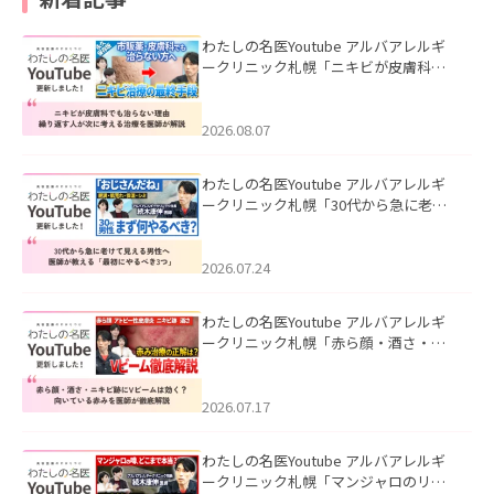
わたしの名医Youtube アルバアレルギ
ークリニック札幌「ニキビが皮膚科で
も治らない理由｜繰り返す人が次に考
える治療を医師が解説」を公開いたし
ました。
2026.08.07
わたしの名医Youtube アルバアレルギ
ークリニック札幌「30代から急に老け
て見える男性へ｜医師が教える「最初
にやるべき3つ」」を公開いたしまし
た。
2026.07.24
わたしの名医Youtube アルバアレルギ
ークリニック札幌「赤ら顔・酒さ・ニ
キビ跡にVビームは効く？向いている赤
みを医師が徹底解説」を公開いたしま
した。
2026.07.17
わたしの名医Youtube アルバアレルギ
ークリニック札幌「マンジャロのリア