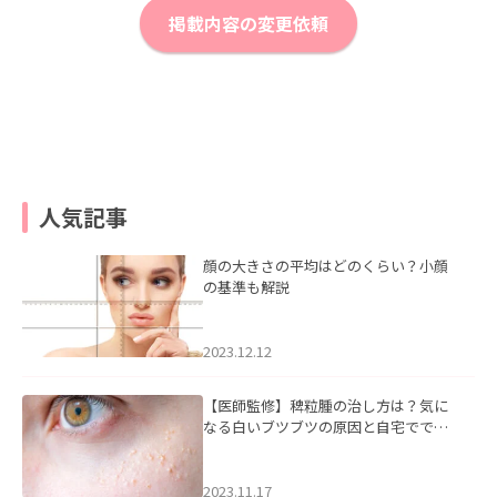
掲載内容の変更依頼
人気記事
顔の大きさの平均はどのくらい？小顔
の基準も解説
2023.12.12
【医師監修】稗粒腫の治し方は？気に
なる白いブツブツの原因と自宅ででき
るケアについて
2023.11.17