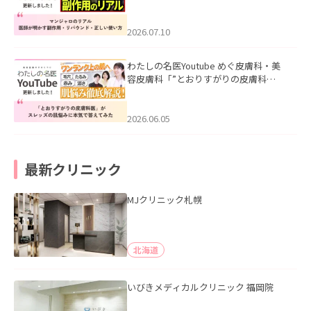
ル｜医師が明かす副作用・リバウン
ド・正しい使い方」を公開いたしまし
た。
2026.07.10
わたしの名医Youtube めぐ皮膚科・美
容皮膚科「”とおりすがりの皮膚科
医”がスレッズの肌悩みに本気で答えて
みた」を公開いたしました。
2026.06.05
最新クリニック
MJクリニック札幌
北海道
いびきメディカルクリニック 福岡院