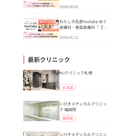
りすがりの皮膚科医”がスレ
2026.06.05
ッズの肌悩みに本気で答え
てみた」を公開いたしまし
た。
わたしの名医Youtube めぐ
皮膚科・美容皮膚科「【ヒ
アルロン酸×ボトックス併
2026.05.22
用】ハイブリッド注入を美
容皮膚科医が徹底解説」を
公開いたしました。
最新クリニック
MJクリニック札幌
北海道
いびきメディカルクリニッ
ク 福岡院
福岡県
いびきメディカルクリニッ