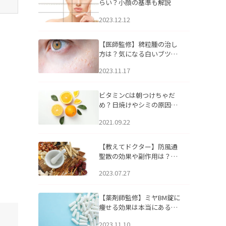
らい？小顔の基準も解説
2023.12.12
【医師監修】稗粒腫の治し
方は？気になる白いブツブ
ツの原因と自宅でできるケ
2023.11.17
アについて
ビタミンCは朝つけちゃだ
め？日焼けやシミの原因に
なるってホント？
2021.09.22
【教えてドクター】防風通
聖散の効果や副作用は？長
期服用は危険なの？
2023.07.27
【薬剤師監修】ミヤBM錠に
痩せる効果は本当にある
の？
2023.11.10