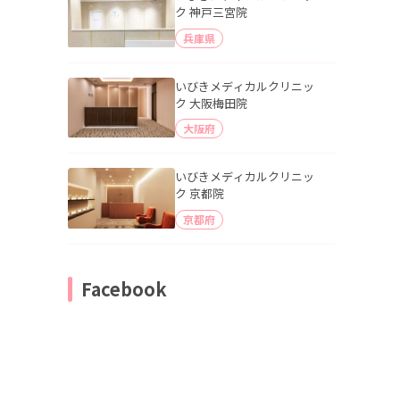
ク 神戸三宮院
兵庫県
いびきメディカルクリニッ
ク 大阪梅田院
大阪府
いびきメディカルクリニッ
ク 京都院
京都府
Facebook