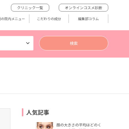
クリニック一覧
オンラインコスメ診断
題の院内メニュー
こだわりの成分
編集部コラム
人気記事
顔の大きさの平均はどのく