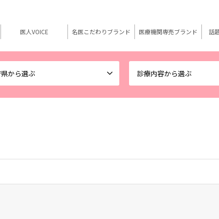
医人VOICE
名医こだわりブランド
医療機関専売ブランド
話
府県から選ぶ
診療内容から選ぶ