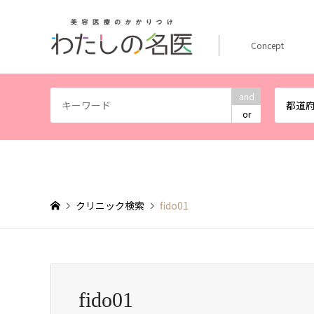
Concept
and
都道
or
クリニック検索
fido01
fido01