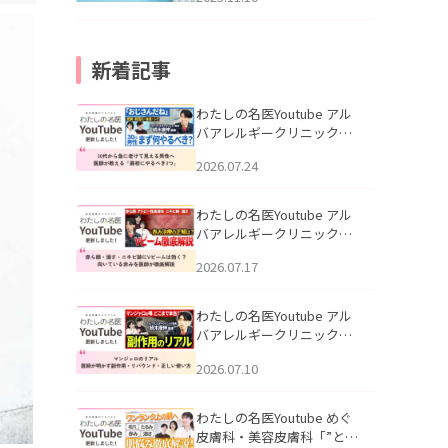
新着記事
わたしの名医Youtube アル
バアレルギークリニック札
幌「30代から急に老けて見
2026.07.24
える男性へ｜医師が教える
「最初にやるべき3つ」」を
公開いたしました。
わたしの名医Youtube アル
バアレルギークリニック札
幌「赤ら顔・酒さ・ニキビ
2026.07.17
跡にVビームは効く？向いて
いる赤みを医師が徹底解
説」を公開いたしました。
わたしの名医Youtube アル
バアレルギークリニック札
幌「マンジャロのリアル｜
2026.07.10
医師が明かす副作用・リバ
ウンド・正しい使い方」を
公開いたしました。
わたしの名医Youtube めぐ
皮膚科・美容皮膚科「”とお