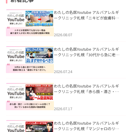
わたしの名医Youtube アルバアレルギ
ークリニック札幌「ニキビが皮膚科で
も治らない理由｜繰り返す人が次に考
える治療を医師が解説」を公開いたし
ました。
2026.08.07
わたしの名医Youtube アルバアレルギ
ークリニック札幌「30代から急に老け
て見える男性へ｜医師が教える「最初
にやるべき3つ」」を公開いたしまし
た。
2026.07.24
わたしの名医Youtube アルバアレルギ
ークリニック札幌「赤ら顔・酒さ・ニ
キビ跡にVビームは効く？向いている赤
みを医師が徹底解説」を公開いたしま
した。
2026.07.17
わたしの名医Youtube アルバアレルギ
ークリニック札幌「マンジャロのリア