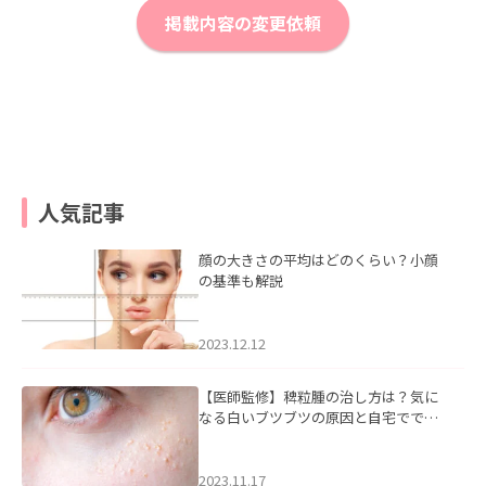
掲載内容の変更依頼
人気記事
顔の大きさの平均はどのくらい？小顔
の基準も解説
2023.12.12
【医師監修】稗粒腫の治し方は？気に
なる白いブツブツの原因と自宅ででき
るケアについて
2023.11.17