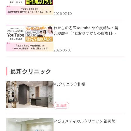
ル｜医師が明かす副作用・リバウン
ド・正しい使い方」を公開いたしまし
た。
2026.07.10
わたしの名医Youtube めぐ皮膚科・美
容皮膚科「”とおりすがりの皮膚科
医”がスレッズの肌悩みに本気で答えて
みた」を公開いたしました。
2026.06.05
最新クリニック
MJクリニック札幌
北海道
いびきメディカルクリニック 福岡院