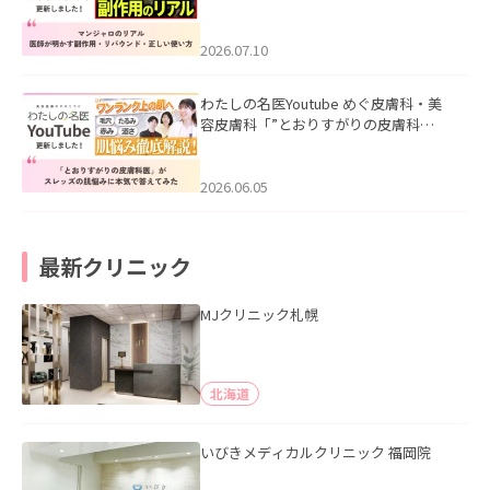
ル｜医師が明かす副作用・リバウン
ド・正しい使い方」を公開いたしまし
た。
2026.07.10
わたしの名医Youtube めぐ皮膚科・美
容皮膚科「”とおりすがりの皮膚科
医”がスレッズの肌悩みに本気で答えて
みた」を公開いたしました。
2026.06.05
最新クリニック
MJクリニック札幌
北海道
いびきメディカルクリニック 福岡院