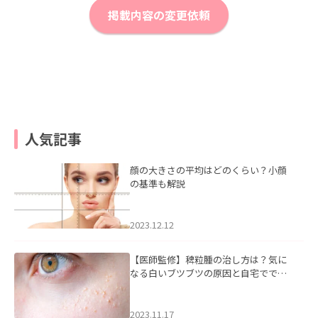
掲載内容の変更依頼
人気記事
顔の大きさの平均はどのくらい？小顔
の基準も解説
2023.12.12
【医師監修】稗粒腫の治し方は？気に
なる白いブツブツの原因と自宅ででき
るケアについて
2023.11.17