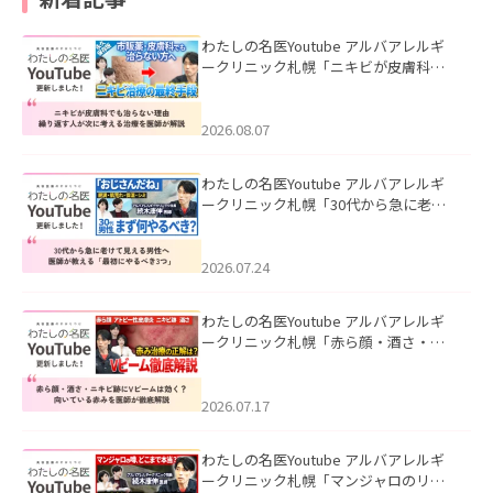
わたしの名医Youtube アルバアレルギ
ークリニック札幌「ニキビが皮膚科で
も治らない理由｜繰り返す人が次に考
える治療を医師が解説」を公開いたし
ました。
2026.08.07
わたしの名医Youtube アルバアレルギ
ークリニック札幌「30代から急に老け
て見える男性へ｜医師が教える「最初
にやるべき3つ」」を公開いたしまし
た。
2026.07.24
わたしの名医Youtube アルバアレルギ
ークリニック札幌「赤ら顔・酒さ・ニ
キビ跡にVビームは効く？向いている赤
みを医師が徹底解説」を公開いたしま
した。
2026.07.17
わたしの名医Youtube アルバアレルギ
ークリニック札幌「マンジャロのリア