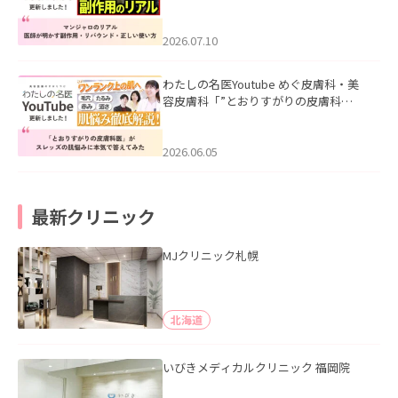
ル｜医師が明かす副作用・リバウン
ド・正しい使い方」を公開いたしまし
た。
2026.07.10
わたしの名医Youtube めぐ皮膚科・美
容皮膚科「”とおりすがりの皮膚科
医”がスレッズの肌悩みに本気で答えて
みた」を公開いたしました。
2026.06.05
最新クリニック
MJクリニック札幌
北海道
いびきメディカルクリニック 福岡院