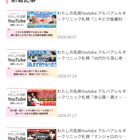
わたしの名医Youtube アルバアレルギ
ークリニック札幌「ニキビが皮膚科で
も治らない理由｜繰り返す人が次に考
える治療を医師が解説」を公開いたし
ました。
2026.08.07
わたしの名医Youtube アルバアレルギ
ークリニック札幌「30代から急に老け
て見える男性へ｜医師が教える「最初
にやるべき3つ」」を公開いたしまし
た。
2026.07.24
わたしの名医Youtube アルバアレルギ
ークリニック札幌「赤ら顔・酒さ・ニ
キビ跡にVビームは効く？向いている赤
みを医師が徹底解説」を公開いたしま
した。
2026.07.17
わたしの名医Youtube アルバアレルギ
ークリニック札幌「マンジャロのリア