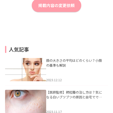
掲載内容の変更依頼
人気記事
顔の大きさの平均はどのくらい？小顔
の基準も解説
2023.12.12
【医師監修】稗粒腫の治し方は？気に
なる白いブツブツの原因と自宅ででき
るケアについて
2023.11.17