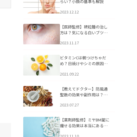
らい？小顔の基準も解説
2023.12.12
【医師監修】稗粒腫の治し
方は？気になる白いブツブ
ツの原因と自宅でできるケ
2023.11.17
アについて
ビタミンCは朝つけちゃだ
め？日焼けやシミの原因に
なるってホント？
2021.09.22
【教えてドクター】防風通
聖散の効果や副作用は？長
期服用は危険なの？
2023.07.27
【薬剤師監修】ミヤBM錠に
痩せる効果は本当にある
の？
2023.11.10