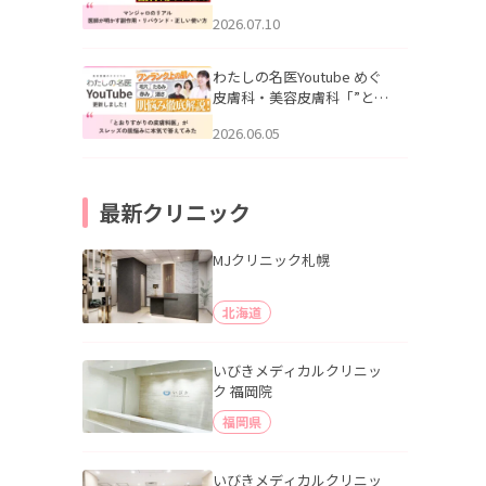
幌「マンジャロのリアル｜
2026.07.10
医師が明かす副作用・リバ
ウンド・正しい使い方」を
公開いたしました。
わたしの名医Youtube めぐ
皮膚科・美容皮膚科「”とお
りすがりの皮膚科医”がスレ
2026.06.05
ッズの肌悩みに本気で答え
てみた」を公開いたしまし
た。
最新クリニック
MJクリニック札幌
北海道
いびきメディカルクリニッ
ク 福岡院
福岡県
いびきメディカルクリニッ