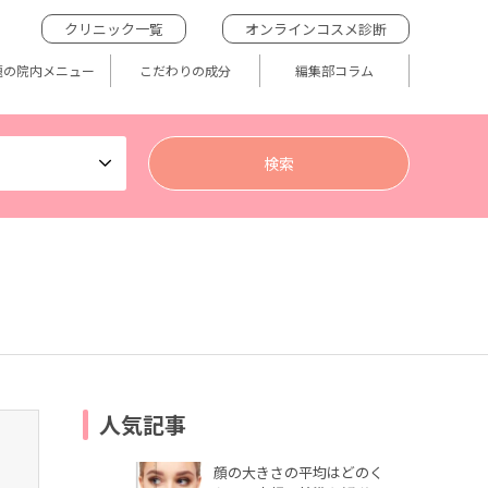
クリニック一覧
オンラインコスメ診断
題の院内メニュー
こだわりの成分
編集部コラム
人気記事
顔の大きさの平均はどのく