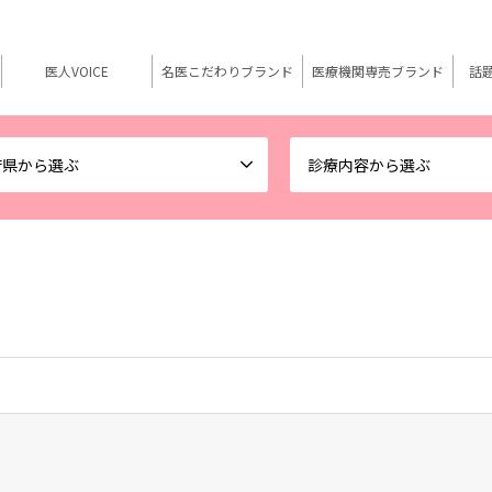
医人VOICE
名医こだわりブランド
医療機関専売ブランド
話
府県から選ぶ
診療内容から選ぶ