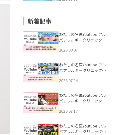
新着記事
わたしの名医Youtube アル
バアレルギークリニック札
幌「ニキビが皮膚科でも治
2026.08.07
らない理由｜繰り返す人が
次に考える治療を医師が解
説」を公開いたしました。
わたしの名医Youtube アル
バアレルギークリニック札
幌「30代から急に老けて見
2026.07.24
える男性へ｜医師が教える
「最初にやるべき3つ」」を
公開いたしました。
わたしの名医Youtube アル
バアレルギークリニック札
幌「赤ら顔・酒さ・ニキビ
2026.07.17
跡にVビームは効く？向いて
いる赤みを医師が徹底解
説」を公開いたしました。
わたしの名医Youtube アル
バアレルギークリニック札