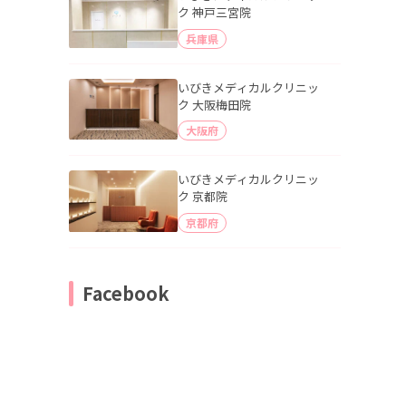
ク 神戸三宮院
兵庫県
いびきメディカルクリニッ
ク 大阪梅田院
大阪府
いびきメディカルクリニッ
ク 京都院
京都府
Facebook