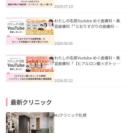
ド・正しい使い方」を公開いたしまし
た。
2026.07.10
わたしの名医Youtube めぐ皮膚科・美
容皮膚科「”とおりすがりの皮膚科
医”がスレッズの肌悩みに本気で答えて
みた」を公開いたしました。
2026.06.05
わたしの名医Youtube めぐ皮膚科・美
容皮膚科「【ヒアルロン酸×ボトック
ス併用】ハイブリッド注入を美容皮膚
科医が徹底解説」を公開いたしまし
た。
2026.05.22
最新クリニック
MJクリニック札幌