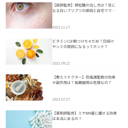
【医師監修】稗粒腫の治し方は？気に
なる白いブツブツの原因と自宅ででき
るケアについて
2023.11.17
ビタミンCは朝つけちゃだめ？日焼け
やシミの原因になるってホント？
2021.09.22
【教えてドクター】防風通聖散の効果
や副作用は？長期服用は危険なの？
2023.07.27
【薬剤師監修】ミヤBM錠に痩せる効果
は本当にあるの？