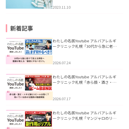
2023.11.10
新着記事
わたしの名医Youtube アルバアレルギ
ークリニック札幌「30代から急に老け
て見える男性へ｜医師が教える「最初
にやるべき3つ」」を公開いたしまし
た。
2026.07.24
わたしの名医Youtube アルバアレルギ
ークリニック札幌「赤ら顔・酒さ・ニ
キビ跡にVビームは効く？向いている赤
みを医師が徹底解説」を公開いたしま
した。
2026.07.17
わたしの名医Youtube アルバアレルギ
ークリニック札幌「マンジャロのリア
ル｜医師が明かす副作用・リバウン