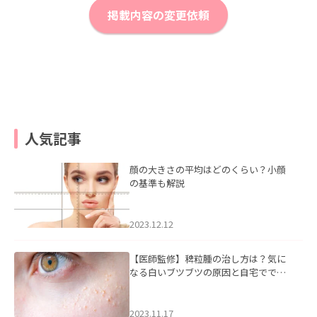
掲載内容の変更依頼
人気記事
顔の大きさの平均はどのくらい？小顔
の基準も解説
2023.12.12
【医師監修】稗粒腫の治し方は？気に
なる白いブツブツの原因と自宅ででき
るケアについて
2023.11.17