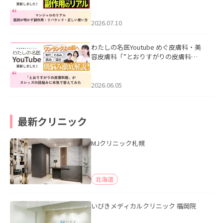
ル｜医師が明かす副作用・リバウン
ド・正しい使い方」を公開いたしまし
た。
2026.07.10
わたしの名医Youtube めぐ皮膚科・美
容皮膚科「”とおりすがりの皮膚科
医”がスレッズの肌悩みに本気で答えて
みた」を公開いたしました。
2026.06.05
最新クリニック
MJクリニック札幌
北海道
いびきメディカルクリニック 福岡院