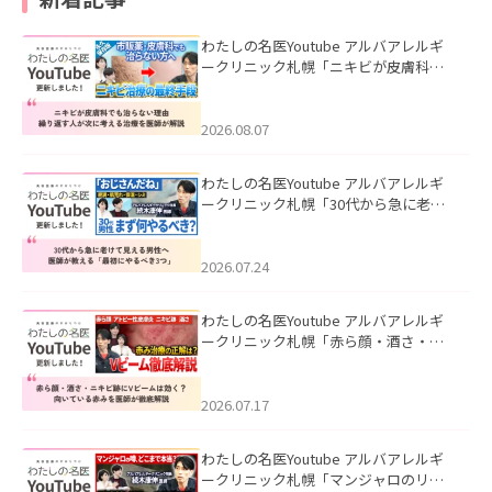
わたしの名医Youtube アルバアレルギ
ークリニック札幌「ニキビが皮膚科で
も治らない理由｜繰り返す人が次に考
える治療を医師が解説」を公開いたし
ました。
2026.08.07
わたしの名医Youtube アルバアレルギ
ークリニック札幌「30代から急に老け
て見える男性へ｜医師が教える「最初
にやるべき3つ」」を公開いたしまし
た。
2026.07.24
わたしの名医Youtube アルバアレルギ
ークリニック札幌「赤ら顔・酒さ・ニ
キビ跡にVビームは効く？向いている赤
みを医師が徹底解説」を公開いたしま
した。
2026.07.17
わたしの名医Youtube アルバアレルギ
ークリニック札幌「マンジャロのリア