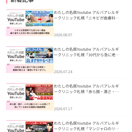
わたしの名医Youtube アルバアレルギ
ークリニック札幌「ニキビが皮膚科で
も治らない理由｜繰り返す人が次に考
える治療を医師が解説」を公開いたし
ました。
2026.08.07
わたしの名医Youtube アルバアレルギ
ークリニック札幌「30代から急に老け
て見える男性へ｜医師が教える「最初
にやるべき3つ」」を公開いたしまし
た。
2026.07.24
わたしの名医Youtube アルバアレルギ
ークリニック札幌「赤ら顔・酒さ・ニ
キビ跡にVビームは効く？向いている赤
みを医師が徹底解説」を公開いたしま
した。
2026.07.17
わたしの名医Youtube アルバアレルギ
ークリニック札幌「マンジャロのリア