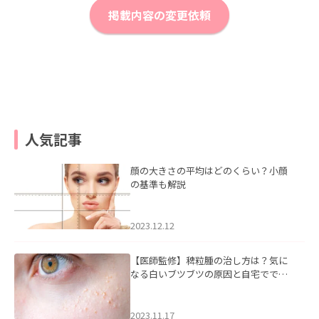
掲載内容の変更依頼
人気記事
顔の大きさの平均はどのくらい？小顔
の基準も解説
2023.12.12
【医師監修】稗粒腫の治し方は？気に
なる白いブツブツの原因と自宅ででき
るケアについて
2023.11.17