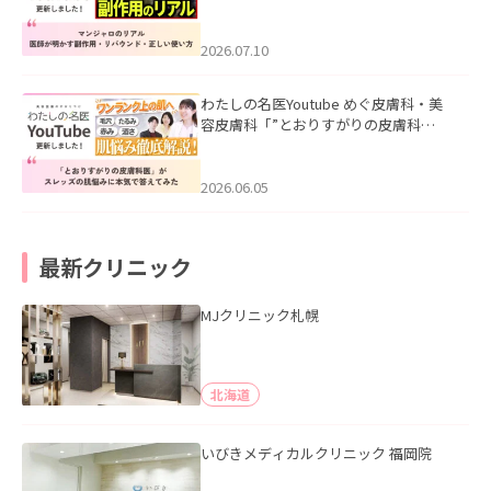
ル｜医師が明かす副作用・リバウン
ド・正しい使い方」を公開いたしまし
た。
2026.07.10
わたしの名医Youtube めぐ皮膚科・美
容皮膚科「”とおりすがりの皮膚科
医”がスレッズの肌悩みに本気で答えて
みた」を公開いたしました。
2026.06.05
最新クリニック
MJクリニック札幌
北海道
いびきメディカルクリニック 福岡院