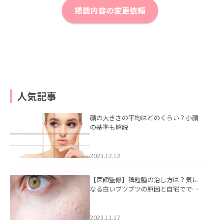
掲載内容の変更依頼
人気記事
顔の大きさの平均はどのくらい？小顔
の基準も解説
2023.12.12
【医師監修】稗粒腫の治し方は？気に
なる白いブツブツの原因と自宅ででき
るケアについて
2023.11.17