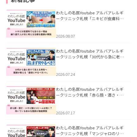
わたしの名医Youtube アルバアレルギ
ークリニック札幌「ニキビが皮膚科で
も治らない理由｜繰り返す人が次に考
える治療を医師が解説」を公開いたし
ました。
2026.08.07
わたしの名医Youtube アルバアレルギ
ークリニック札幌「30代から急に老け
て見える男性へ｜医師が教える「最初
にやるべき3つ」」を公開いたしまし
た。
2026.07.24
わたしの名医Youtube アルバアレルギ
ークリニック札幌「赤ら顔・酒さ・ニ
キビ跡にVビームは効く？向いている赤
みを医師が徹底解説」を公開いたしま
した。
2026.07.17
わたしの名医Youtube アルバアレルギ
ークリニック札幌「マンジャロのリア