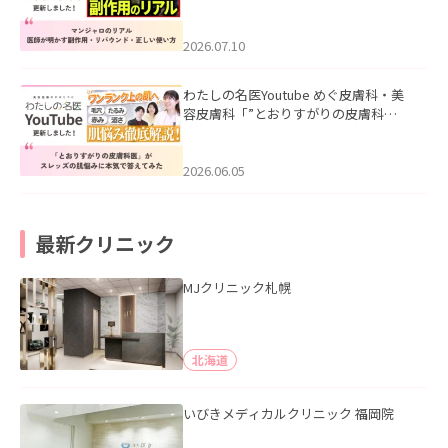
ル｜医師が明かす副作用・リバウン
ド・正しい使い方」を公開いたしまし
た。
2026.07.10
わたしの名医Youtube めぐ皮膚科・美
容皮膚科「”とおりすがりの皮膚科
医”がスレッズの肌悩みに本気で答えて
みた」を公開いたしました。
2026.06.05
最新クリニック
MJクリニック札幌
北海道
いびきメディカルクリニック 福岡院