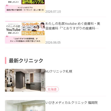
ル｜医師が明かす副作用・リバウン
ド・正しい使い方」を公開いたしまし
た。
2026.07.10
わたしの名医Youtube めぐ皮膚科・美
容皮膚科「”とおりすがりの皮膚科
医”がスレッズの肌悩みに本気で答えて
みた」を公開いたしました。
2026.06.05
最新クリニック
MJクリニック札幌
北海道
いびきメディカルクリニック 福岡院