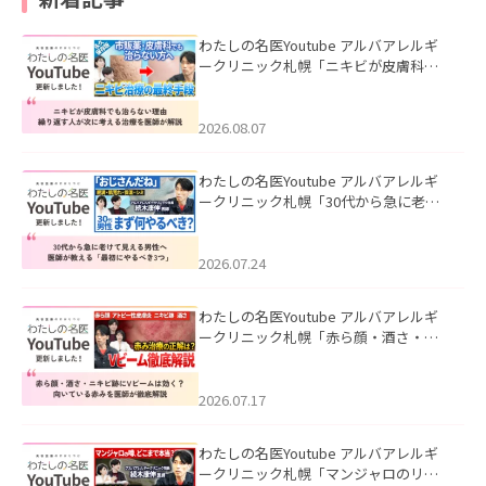
わたしの名医Youtube アルバアレルギ
ークリニック札幌「ニキビが皮膚科で
も治らない理由｜繰り返す人が次に考
える治療を医師が解説」を公開いたし
ました。
2026.08.07
わたしの名医Youtube アルバアレルギ
ークリニック札幌「30代から急に老け
て見える男性へ｜医師が教える「最初
にやるべき3つ」」を公開いたしまし
た。
2026.07.24
わたしの名医Youtube アルバアレルギ
ークリニック札幌「赤ら顔・酒さ・ニ
キビ跡にVビームは効く？向いている赤
みを医師が徹底解説」を公開いたしま
した。
2026.07.17
わたしの名医Youtube アルバアレルギ
ークリニック札幌「マンジャロのリア