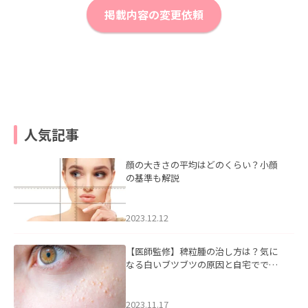
掲載内容の変更依頼
人気記事
顔の大きさの平均はどのくらい？小顔
の基準も解説
2023.12.12
【医師監修】稗粒腫の治し方は？気に
なる白いブツブツの原因と自宅ででき
るケアについて
2023.11.17