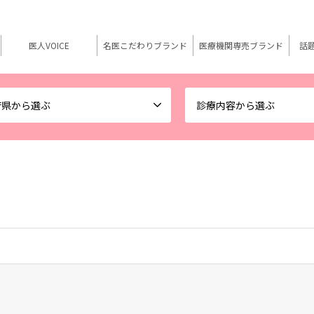
医人VOICE
名医こだわりブランド
医療機関専売ブランド
話
府県から選ぶ
診療内容から選ぶ