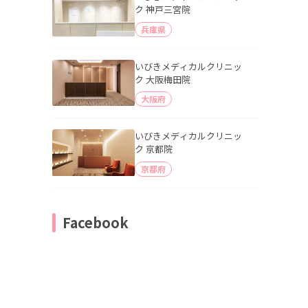
ク 神戸三宮院
兵庫県
いびきメディカルクリニッ
ク 大阪梅田院
大阪府
いびきメディカルクリニッ
ク 京都院
京都府
Facebook