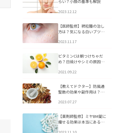
らい？小顔の基準も解説
2023.12.12
【医師監修】稗粒腫の治し
方は？気になる白いブツブ
ツの原因と自宅でできるケ
2023.11.17
アについて
ビタミンCは朝つけちゃだ
め？日焼けやシミの原因に
なるってホント？
2021.09.22
【教えてドクター】防風通
聖散の効果や副作用は？長
期服用は危険なの？
2023.07.27
【薬剤師監修】ミヤBM錠に
痩せる効果は本当にある
の？
2023.11.10