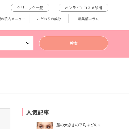
クリニック一覧
オンラインコスメ診断
題の院内メニュー
こだわりの成分
編集部コラム
人気記事
顔の大きさの平均はどのく