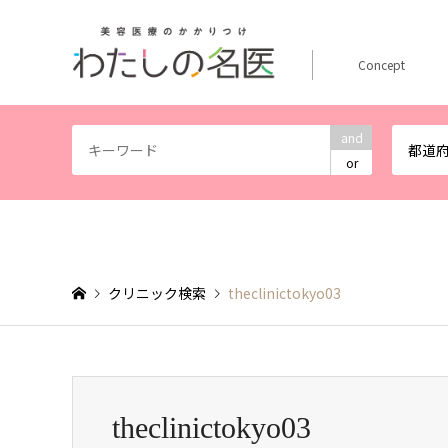
Concept
and
都道
or
クリニック検索
theclinictokyo03
theclinictokyo03