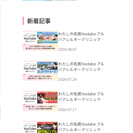
新着記事
わたしの名医Youtube アル
バアレルギークリニック札
幌「ニキビが皮膚科でも治
2026.08.07
らない理由｜繰り返す人が
次に考える治療を医師が解
説」を公開いたしました。
わたしの名医Youtube アル
バアレルギークリニック札
幌「30代から急に老けて見
2026.07.24
える男性へ｜医師が教える
「最初にやるべき3つ」」を
公開いたしました。
わたしの名医Youtube アル
バアレルギークリニック札
幌「赤ら顔・酒さ・ニキビ
2026.07.17
跡にVビームは効く？向いて
いる赤みを医師が徹底解
説」を公開いたしました。
わたしの名医Youtube アル
バアレルギークリニック札