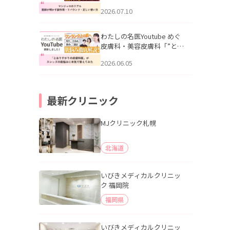
幌「マンジャロのリアル｜
2026.07.10
医師が明かす副作用・リバ
ウンド・正しい使い方」を
公開いたしました。
わたしの名医Youtube めぐ
皮膚科・美容皮膚科「”とお
りすがりの皮膚科医”がスレ
2026.06.05
ッズの肌悩みに本気で答え
てみた」を公開いたしまし
た。
最新クリニック
MJクリニック札幌
北海道
いびきメディカルクリニッ
ク 福岡院
福岡県
いびきメディカルクリニッ