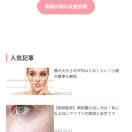
掲載内容の変更依頼
人気記事
顔の大きさの平均はどのくらい？小顔
の基準も解説
2023.12.12
【医師監修】稗粒腫の治し方は？気に
なる白いブツブツの原因と自宅ででき
るケアについて
2023.11.17