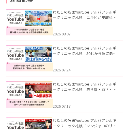
わたしの名医Youtube アルバアレルギ
ークリニック札幌「ニキビが皮膚科で
も治らない理由｜繰り返す人が次に考
える治療を医師が解説」を公開いたし
ました。
2026.08.07
わたしの名医Youtube アルバアレルギ
ークリニック札幌「30代から急に老け
て見える男性へ｜医師が教える「最初
にやるべき3つ」」を公開いたしまし
た。
2026.07.24
わたしの名医Youtube アルバアレルギ
ークリニック札幌「赤ら顔・酒さ・ニ
キビ跡にVビームは効く？向いている赤
みを医師が徹底解説」を公開いたしま
した。
2026.07.17
わたしの名医Youtube アルバアレルギ
ークリニック札幌「マンジャロのリア