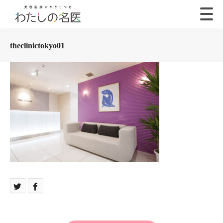
theclinictokyo01