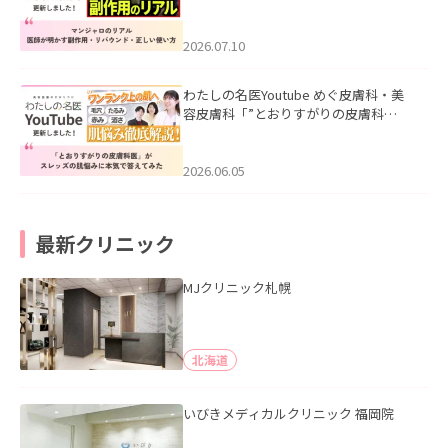
ル｜医師が明かす副作用・リバウン
ド・正しい使い方」を公開いたしまし
た。
2026.07.10
わたしの名医Youtube めぐ皮膚科・美
容皮膚科「”とおりすがりの皮膚科
医”がスレッズの肌悩みに本気で答えて
みた」を公開いたしました。
2026.06.05
最新クリニック
MJクリニック札幌
北海道
いびきメディカルクリニック 福岡院