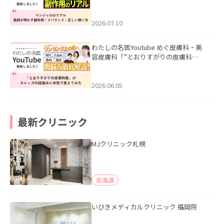
ル｜医師が明かす副作用・リバウン
ド・正しい使い方」を公開いたしまし
た。
2026.07.10
わたしの名医Youtube めぐ皮膚科・美
容皮膚科「”とおりすがりの皮膚科
医”がスレッズの肌悩みに本気で答えて
みた」を公開いたしました。
2026.06.05
最新クリニック
MJクリニック札幌
北海道
いびきメディカルクリニック 福岡院