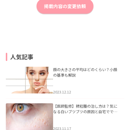
掲載内容の変更依頼
人気記事
顔の大きさの平均はどのくらい？小顔
の基準も解説
2023.12.12
【医師監修】稗粒腫の治し方は？気に
なる白いブツブツの原因と自宅ででき
るケアについて
2023.11.17