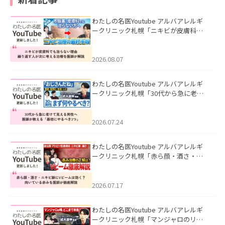
わたしの名医Youtube アルバアレルギ
ークリニック札幌「ニキビが皮膚科で
も治らない理由｜繰り返す人が次に考
える治療を医師が解説」を公開いたし
ました。
2026.08.07
わたしの名医Youtube アルバアレルギ
ークリニック札幌「30代から急に老け
て見える男性へ｜医師が教える「最初
にやるべき3つ」」を公開いたしまし
た。
2026.07.24
わたしの名医Youtube アルバアレルギ
ークリニック札幌「赤ら顔・酒さ・ニ
キビ跡にVビームは効く？向いている赤
みを医師が徹底解説」を公開いたしま
した。
2026.07.17
わたしの名医Youtube アルバアレルギ
ークリニック札幌「マンジャロのリア