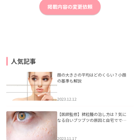
掲載内容の変更依頼
人気記事
顔の大きさの平均はどのくらい？小顔
の基準も解説
2023.12.12
【医師監修】稗粒腫の治し方は？気に
なる白いブツブツの原因と自宅ででき
るケアについて
2023.11.17