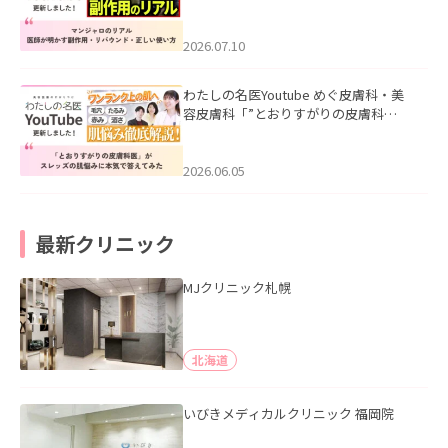
ル｜医師が明かす副作用・リバウン
ド・正しい使い方」を公開いたしまし
た。
2026.07.10
わたしの名医Youtube めぐ皮膚科・美
容皮膚科「”とおりすがりの皮膚科
医”がスレッズの肌悩みに本気で答えて
みた」を公開いたしました。
2026.06.05
最新クリニック
MJクリニック札幌
北海道
いびきメディカルクリニック 福岡院