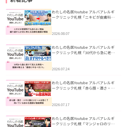
わたしの名医Youtube アルバアレルギ
ークリニック札幌「ニキビが皮膚科で
も治らない理由｜繰り返す人が次に考
える治療を医師が解説」を公開いたし
ました。
2026.08.07
わたしの名医Youtube アルバアレルギ
ークリニック札幌「30代から急に老け
て見える男性へ｜医師が教える「最初
にやるべき3つ」」を公開いたしまし
た。
2026.07.24
わたしの名医Youtube アルバアレルギ
ークリニック札幌「赤ら顔・酒さ・ニ
キビ跡にVビームは効く？向いている赤
みを医師が徹底解説」を公開いたしま
した。
2026.07.17
わたしの名医Youtube アルバアレルギ
ークリニック札幌「マンジャロのリア