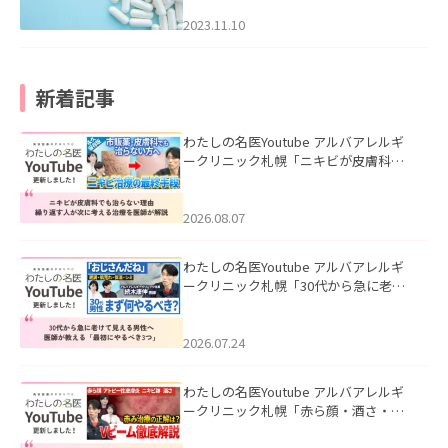
2023.11.10
新着記事
わたしの名医Youtube アルバアレルギ
ークリニック札幌「ニキビが皮膚科で
も治らない理由｜繰り返す人が次に考
える治療を医師が解説」を公開いたし
ました。
2026.08.07
わたしの名医Youtube アルバアレルギ
ークリニック札幌「30代から急に老け
て見える男性へ｜医師が教える「最初
にやるべき3つ」」を公開いたしまし
た。
2026.07.24
わたしの名医Youtube アルバアレルギ
ークリニック札幌「赤ら顔・酒さ・ニ
キビ跡にVビームは効く？向いている赤