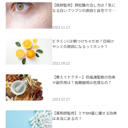
【医師監修】稗粒腫の治し方は？気に
なる白いブツブツの原因と自宅ででき
るケアについて
2023.11.17
ビタミンCは朝つけちゃだめ？日焼け
やシミの原因になるってホント？
2021.09.22
【教えてドクター】防風通聖散の効果
や副作用は？長期服用は危険なの？
2023.07.27
【薬剤師監修】ミヤBM錠に痩せる効果
は本当にあるの？