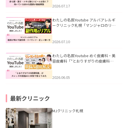
みを医師が徹底解説」を公開いたしま
した。
2026.07.17
わたしの名医Youtube アルバアレルギ
ークリニック札幌「マンジャロのリア
ル｜医師が明かす副作用・リバウン
ド・正しい使い方」を公開いたしまし
た。
2026.07.10
わたしの名医Youtube めぐ皮膚科・美
容皮膚科「”とおりすがりの皮膚科
医”がスレッズの肌悩みに本気で答えて
みた」を公開いたしました。
2026.06.05
最新クリニック
MJクリニック札幌