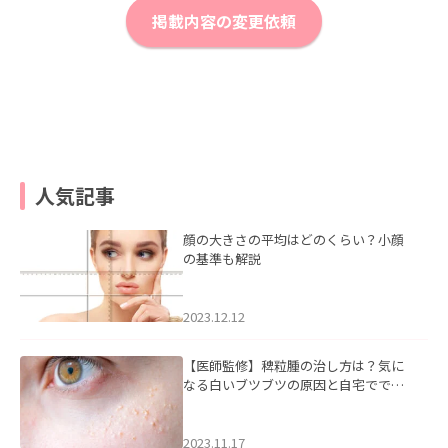
掲載内容の変更依頼
人気記事
顔の大きさの平均はどのくらい？小顔
の基準も解説
2023.12.12
【医師監修】稗粒腫の治し方は？気に
なる白いブツブツの原因と自宅ででき
るケアについて
2023.11.17