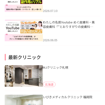
ル｜医師が明かす副作用・リバウン
ド・正しい使い方」を公開いたしまし
た。
2026.07.10
わたしの名医Youtube めぐ皮膚科・美
容皮膚科「”とおりすがりの皮膚科
医”がスレッズの肌悩みに本気で答えて
みた」を公開いたしました。
2026.06.05
最新クリニック
MJクリニック札幌
北海道
いびきメディカルクリニック 福岡院