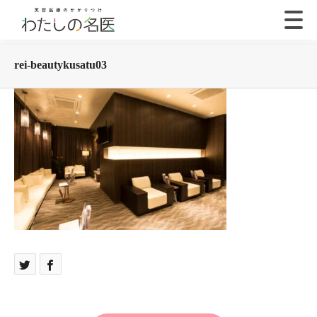
rei-beautykusatu03