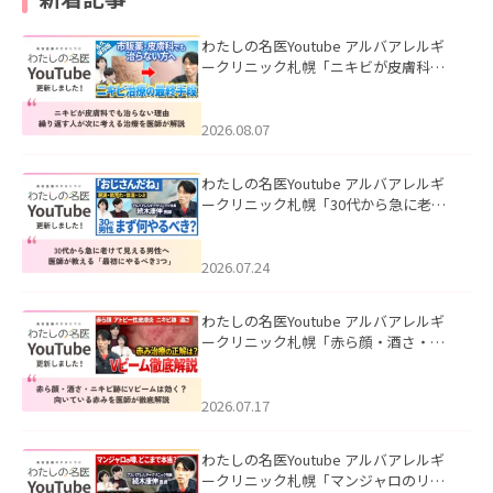
わたしの名医Youtube アルバアレルギ
ークリニック札幌「ニキビが皮膚科で
も治らない理由｜繰り返す人が次に考
える治療を医師が解説」を公開いたし
ました。
2026.08.07
わたしの名医Youtube アルバアレルギ
ークリニック札幌「30代から急に老け
て見える男性へ｜医師が教える「最初
にやるべき3つ」」を公開いたしまし
た。
2026.07.24
わたしの名医Youtube アルバアレルギ
ークリニック札幌「赤ら顔・酒さ・ニ
キビ跡にVビームは効く？向いている赤
みを医師が徹底解説」を公開いたしま
した。
2026.07.17
わたしの名医Youtube アルバアレルギ
ークリニック札幌「マンジャロのリア