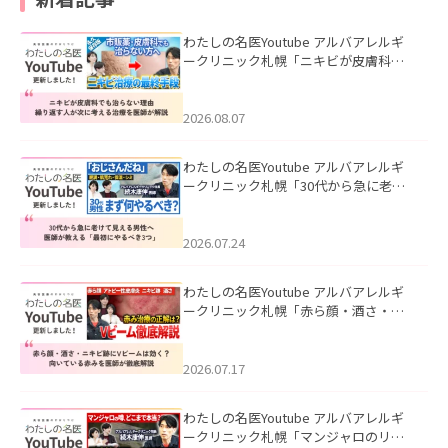
わたしの名医Youtube アルバアレルギ
ークリニック札幌「ニキビが皮膚科で
も治らない理由｜繰り返す人が次に考
える治療を医師が解説」を公開いたし
ました。
2026.08.07
わたしの名医Youtube アルバアレルギ
ークリニック札幌「30代から急に老け
て見える男性へ｜医師が教える「最初
にやるべき3つ」」を公開いたしまし
た。
2026.07.24
わたしの名医Youtube アルバアレルギ
ークリニック札幌「赤ら顔・酒さ・ニ
キビ跡にVビームは効く？向いている赤
みを医師が徹底解説」を公開いたしま
した。
2026.07.17
わたしの名医Youtube アルバアレルギ
ークリニック札幌「マンジャロのリア