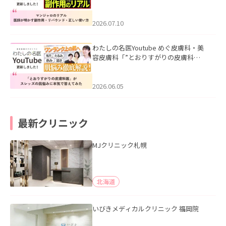
ル｜医師が明かす副作用・リバウン
ド・正しい使い方」を公開いたしまし
た。
2026.07.10
わたしの名医Youtube めぐ皮膚科・美
容皮膚科「”とおりすがりの皮膚科
医”がスレッズの肌悩みに本気で答えて
みた」を公開いたしました。
2026.06.05
最新クリニック
MJクリニック札幌
北海道
いびきメディカルクリニック 福岡院