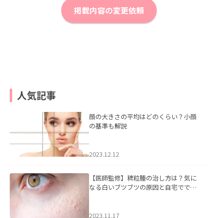
掲載内容の変更依頼
人気記事
顔の大きさの平均はどのくらい？小顔
の基準も解説
2023.12.12
【医師監修】稗粒腫の治し方は？気に
なる白いブツブツの原因と自宅ででき
るケアについて
2023.11.17