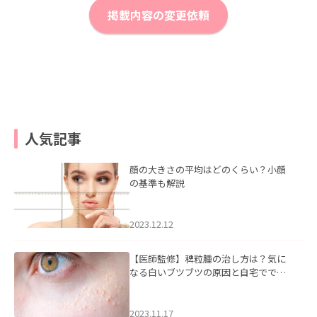
掲載内容の変更依頼
人気記事
顔の大きさの平均はどのくらい？小顔
の基準も解説
2023.12.12
【医師監修】稗粒腫の治し方は？気に
なる白いブツブツの原因と自宅ででき
るケアについて
2023.11.17