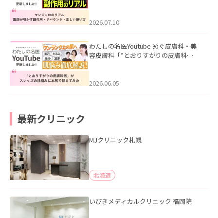
ル｜医師が明かす副作用・リバウン
ド・正しい使い方」を公開いたしまし
た。
2026.07.10
わたしの名医Youtube めぐ皮膚科・美
容皮膚科「”とおりすがりの皮膚科
医”がスレッズの肌悩みに本気で答えて
みた」を公開いたしました。
2026.06.05
最新クリニック
MJクリニック札幌
北海道
いびきメディカルクリニック 福岡院