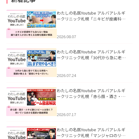
わたしの名医Youtube アルバアレルギ
ークリニック札幌「ニキビが皮膚科で
も治らない理由｜繰り返す人が次に考
える治療を医師が解説」を公開いたし
ました。
2026.08.07
わたしの名医Youtube アルバアレルギ
ークリニック札幌「30代から急に老け
て見える男性へ｜医師が教える「最初
にやるべき3つ」」を公開いたしまし
た。
2026.07.24
わたしの名医Youtube アルバアレルギ
ークリニック札幌「赤ら顔・酒さ・ニ
キビ跡にVビームは効く？向いている赤
みを医師が徹底解説」を公開いたしま
した。
2026.07.17
わたしの名医Youtube アルバアレルギ
ークリニック札幌「マンジャロのリア