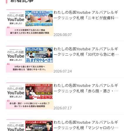
わたしの名医Youtube アルバアレルギ
ークリニック札幌「ニキビが皮膚科で
も治らない理由｜繰り返す人が次に考
える治療を医師が解説」を公開いたし
ました。
2026.08.07
わたしの名医Youtube アルバアレルギ
ークリニック札幌「30代から急に老け
て見える男性へ｜医師が教える「最初
にやるべき3つ」」を公開いたしまし
た。
2026.07.24
わたしの名医Youtube アルバアレルギ
ークリニック札幌「赤ら顔・酒さ・ニ
キビ跡にVビームは効く？向いている赤
みを医師が徹底解説」を公開いたしま
した。
2026.07.17
わたしの名医Youtube アルバアレルギ
ークリニック札幌「マンジャロのリア