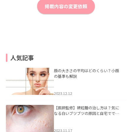
掲載内容の変更依頼
人気記事
顔の大きさの平均はどのくらい？小顔
の基準も解説
2023.12.12
【医師監修】稗粒腫の治し方は？気に
なる白いブツブツの原因と自宅ででき
るケアについて
2023.11.17