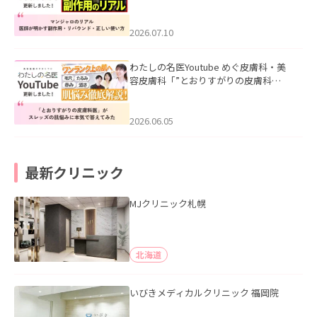
ル｜医師が明かす副作用・リバウン
ド・正しい使い方」を公開いたしまし
た。
2026.07.10
わたしの名医Youtube めぐ皮膚科・美
容皮膚科「”とおりすがりの皮膚科
医”がスレッズの肌悩みに本気で答えて
みた」を公開いたしました。
2026.06.05
最新クリニック
MJクリニック札幌
北海道
いびきメディカルクリニック 福岡院