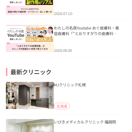
ル｜医師が明かす副作用・リバウン
ド・正しい使い方」を公開いたしまし
た。
2026.07.10
わたしの名医Youtube めぐ皮膚科・美
容皮膚科「”とおりすがりの皮膚科
医”がスレッズの肌悩みに本気で答えて
みた」を公開いたしました。
2026.06.05
最新クリニック
MJクリニック札幌
北海道
いびきメディカルクリニック 福岡院