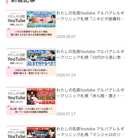
わたしの名医Youtube アルバアレルギ
ークリニック札幌「ニキビが皮膚科で
も治らない理由｜繰り返す人が次に考
える治療を医師が解説」を公開いたし
ました。
2026.08.07
わたしの名医Youtube アルバアレルギ
ークリニック札幌「30代から急に老け
て見える男性へ｜医師が教える「最初
にやるべき3つ」」を公開いたしまし
た。
2026.07.24
わたしの名医Youtube アルバアレルギ
ークリニック札幌「赤ら顔・酒さ・ニ
キビ跡にVビームは効く？向いている赤
みを医師が徹底解説」を公開いたしま
した。
2026.07.17
わたしの名医Youtube アルバアレルギ
ークリニック札幌「マンジャロのリア