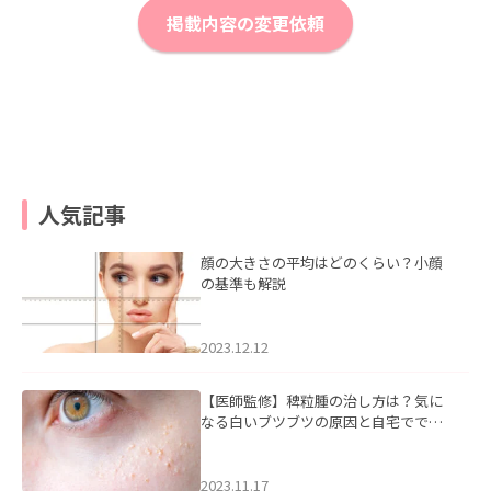
掲載内容の変更依頼
人気記事
顔の大きさの平均はどのくらい？小顔
の基準も解説
2023.12.12
【医師監修】稗粒腫の治し方は？気に
なる白いブツブツの原因と自宅ででき
るケアについて
2023.11.17