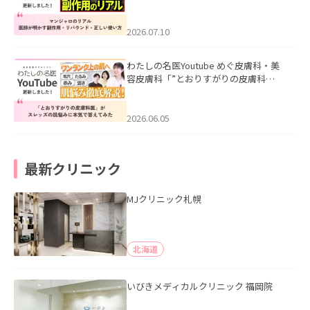
ル｜医師が明かす副作用・リバウン
ド・正しい使い方」を公開いたしまし
た。
2026.07.10
わたしの名医Youtube めぐ皮膚科・美
容皮膚科「”とおりすがりの皮膚科
医”がスレッズの肌悩みに本気で答えて
みた」を公開いたしました。
2026.06.05
最新クリニック
MJクリニック札幌
北海道
いびきメディカルクリニック 福岡院