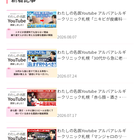
わたしの名医Youtube アルバアレルギ
ークリニック札幌「ニキビが皮膚科で
も治らない理由｜繰り返す人が次に考
える治療を医師が解説」を公開いたし
ました。
2026.08.07
わたしの名医Youtube アルバアレルギ
ークリニック札幌「30代から急に老け
て見える男性へ｜医師が教える「最初
にやるべき3つ」」を公開いたしまし
た。
2026.07.24
わたしの名医Youtube アルバアレルギ
ークリニック札幌「赤ら顔・酒さ・ニ
キビ跡にVビームは効く？向いている赤
みを医師が徹底解説」を公開いたしま
した。
2026.07.17
わたしの名医Youtube アルバアレルギ
ークリニック札幌「マンジャロのリア