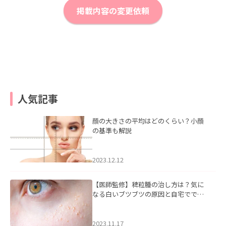
掲載内容の変更依頼
人気記事
顔の大きさの平均はどのくらい？小顔
の基準も解説
2023.12.12
【医師監修】稗粒腫の治し方は？気に
なる白いブツブツの原因と自宅ででき
るケアについて
2023.11.17