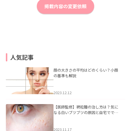
掲載内容の変更依頼
人気記事
顔の大きさの平均はどのくらい？小顔
の基準も解説
2023.12.12
【医師監修】稗粒腫の治し方は？気に
なる白いブツブツの原因と自宅ででき
るケアについて
2023.11.17