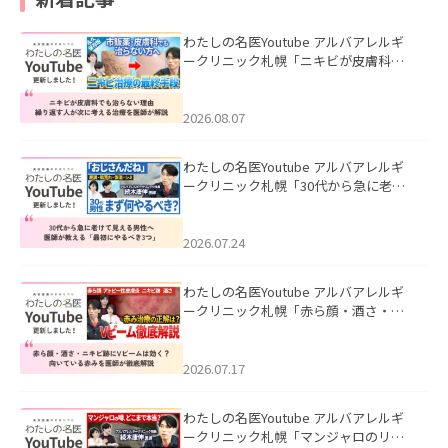
わたしの名医Youtube アルバアレルギ
ークリニック札幌「ニキビが皮膚科で
も治らない理由｜繰り返す人が次に考
える治療を医師が解説」を公開いたし
ました。
2026.08.07
わたしの名医Youtube アルバアレルギ
ークリニック札幌「30代から急に老け
て見える男性へ｜医師が教える「最初
にやるべき3つ」」を公開いたしまし
た。
2026.07.24
わたしの名医Youtube アルバアレルギ
ークリニック札幌「赤ら顔・酒さ・ニ
キビ跡にVビームは効く？向いている赤
みを医師が徹底解説」を公開いたしま
した。
2026.07.17
わたしの名医Youtube アルバアレルギ
ークリニック札幌「マンジャロのリア