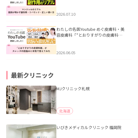
ル｜医師が明かす副作用・リバウン
ド・正しい使い方」を公開いたしまし
た。
2026.07.10
わたしの名医Youtube めぐ皮膚科・美
容皮膚科「”とおりすがりの皮膚科
医”がスレッズの肌悩みに本気で答えて
みた」を公開いたしました。
2026.06.05
最新クリニック
MJクリニック札幌
北海道
いびきメディカルクリニック 福岡院