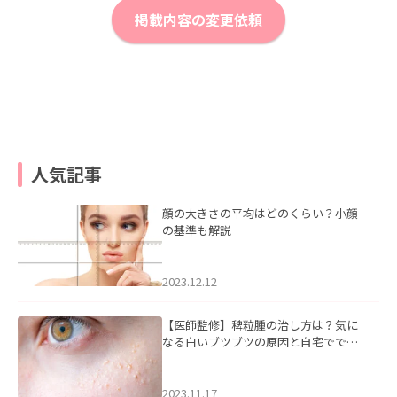
掲載内容の変更依頼
人気記事
顔の大きさの平均はどのくらい？小顔
の基準も解説
2023.12.12
【医師監修】稗粒腫の治し方は？気に
なる白いブツブツの原因と自宅ででき
るケアについて
2023.11.17