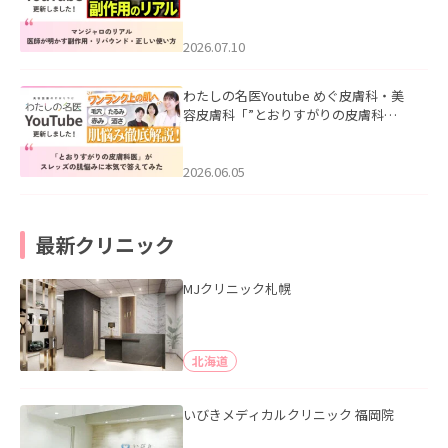
ル｜医師が明かす副作用・リバウン
ド・正しい使い方」を公開いたしまし
た。
2026.07.10
わたしの名医Youtube めぐ皮膚科・美
容皮膚科「”とおりすがりの皮膚科
医”がスレッズの肌悩みに本気で答えて
みた」を公開いたしました。
2026.06.05
最新クリニック
MJクリニック札幌
北海道
いびきメディカルクリニック 福岡院