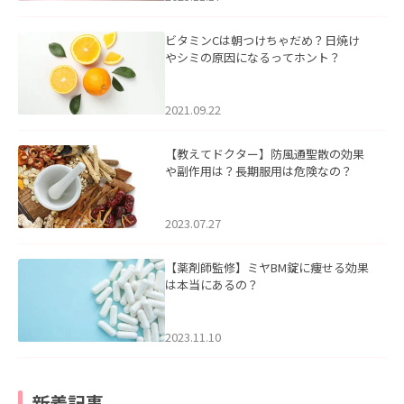
ビタミンCは朝つけちゃだめ？日焼け
やシミの原因になるってホント？
2021.09.22
【教えてドクター】防風通聖散の効果
や副作用は？長期服用は危険なの？
2023.07.27
【薬剤師監修】ミヤBM錠に痩せる効果
は本当にあるの？
2023.11.10
新着記事