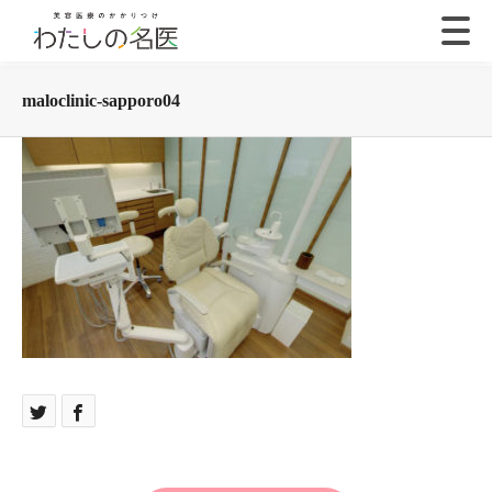
maloclinic-sapporo04