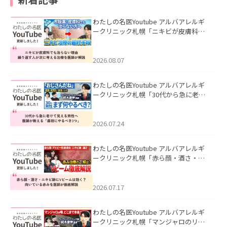
わたしの名医Youtube アルバアレルギ
ークリニック札幌「ニキビが皮膚科で
も治らない理由｜繰り返す人が次に考
える治療を医師が解説」を公開いたし
ました。
2026.08.07
わたしの名医Youtube アルバアレルギ
ークリニック札幌「30代から急に老け
て見える男性へ｜医師が教える「最初
にやるべき3つ」」を公開いたしまし
た。
2026.07.24
わたしの名医Youtube アルバアレルギ
ークリニック札幌「赤ら顔・酒さ・ニ
キビ跡にVビームは効く？向いている赤
みを医師が徹底解説」を公開いたしま
した。
2026.07.17
わたしの名医Youtube アルバアレルギ
ークリニック札幌「マンジャロのリア