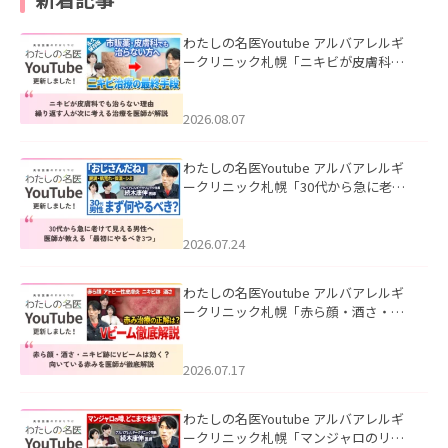
わたしの名医Youtube アルバアレルギ
ークリニック札幌「ニキビが皮膚科で
も治らない理由｜繰り返す人が次に考
える治療を医師が解説」を公開いたし
ました。
2026.08.07
わたしの名医Youtube アルバアレルギ
ークリニック札幌「30代から急に老け
て見える男性へ｜医師が教える「最初
にやるべき3つ」」を公開いたしまし
た。
2026.07.24
わたしの名医Youtube アルバアレルギ
ークリニック札幌「赤ら顔・酒さ・ニ
キビ跡にVビームは効く？向いている赤
みを医師が徹底解説」を公開いたしま
した。
2026.07.17
わたしの名医Youtube アルバアレルギ
ークリニック札幌「マンジャロのリア