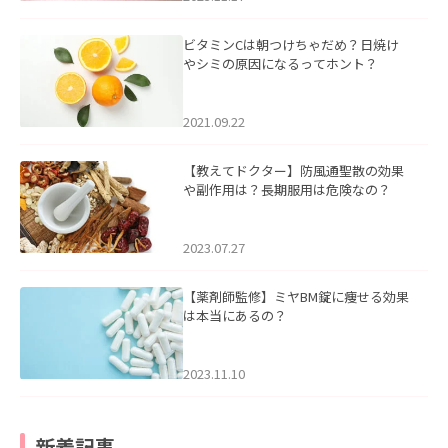
ビタミンCは朝つけちゃだめ？日焼け
やシミの原因になるってホント？
2021.09.22
【教えてドクター】防風通聖散の効果
や副作用は？長期服用は危険なの？
2023.07.27
【薬剤師監修】ミヤBM錠に痩せる効果
は本当にあるの？
2023.11.10
新着記事