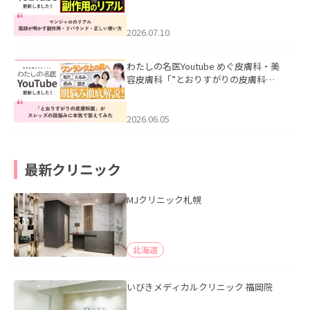
ル｜医師が明かす副作用・リバウン
ド・正しい使い方」を公開いたしまし
た。
2026.07.10
わたしの名医Youtube めぐ皮膚科・美
容皮膚科「”とおりすがりの皮膚科
医”がスレッズの肌悩みに本気で答えて
みた」を公開いたしました。
2026.06.05
最新クリニック
MJクリニック札幌
北海道
いびきメディカルクリニック 福岡院