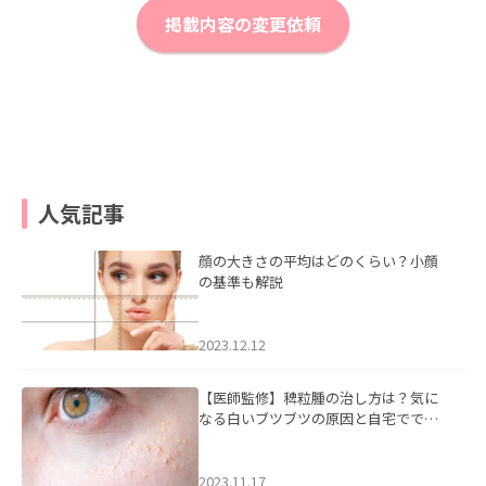
掲載内容の変更依頼
人気記事
顔の大きさの平均はどのくらい？小顔
の基準も解説
2023.12.12
【医師監修】稗粒腫の治し方は？気に
なる白いブツブツの原因と自宅ででき
るケアについて
2023.11.17