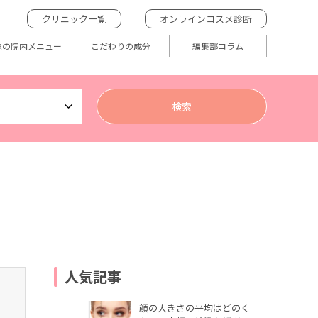
クリニック一覧
オンラインコスメ診断
題の院内メニュー
こだわりの成分
編集部コラム
人気記事
顔の大きさの平均はどのく