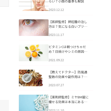
らい？小顔の基準も解説
2023.12.12
【医師監修】稗粒腫の治し
方は？気になる白いブツブ
ツの原因と自宅でできるケ
2023.11.17
アについて
ビタミンCは朝つけちゃだ
め？日焼けやシミの原因に
なるってホント？
2021.09.22
【教えてドクター】防風通
聖散の効果や副作用は？長
期服用は危険なの？
2023.07.27
【薬剤師監修】ミヤBM錠に
痩せる効果は本当にある
の？
2023.11.10