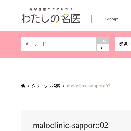
Concept
and
都道
or
クリニック検索
maloclinic-sapporo02
maloclinic-sapporo02