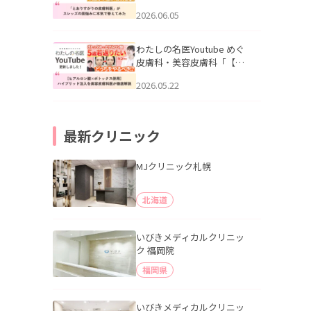
りすがりの皮膚科医”がスレ
2026.06.05
ッズの肌悩みに本気で答え
てみた」を公開いたしまし
た。
わたしの名医Youtube めぐ
皮膚科・美容皮膚科「【ヒ
アルロン酸×ボトックス併
2026.05.22
用】ハイブリッド注入を美
容皮膚科医が徹底解説」を
公開いたしました。
最新クリニック
MJクリニック札幌
北海道
いびきメディカルクリニッ
ク 福岡院
福岡県
いびきメディカルクリニッ