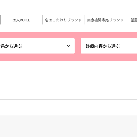
医人VOICE
名医こだわりブランド
医療機関専売ブランド
話
府県から選ぶ
診療内容から選ぶ