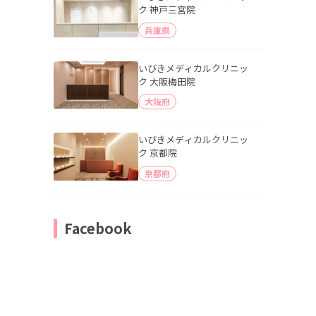
ク 神戸三宮院
兵庫県
いびきメディカルクリニッ
ク 大阪梅田院
大阪府
いびきメディカルクリニッ
ク 京都院
京都府
Facebook