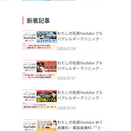
新着記事
わたしの名医Youtube アル
バアレルギークリニック札
幌「30代から急に老けて見
2026.07.24
える男性へ｜医師が教える
「最初にやるべき3つ」」を
公開いたしました。
わたしの名医Youtube アル
バアレルギークリニック札
幌「赤ら顔・酒さ・ニキビ
2026.07.17
跡にVビームは効く？向いて
いる赤みを医師が徹底解
説」を公開いたしました。
わたしの名医Youtube アル
バアレルギークリニック札
幌「マンジャロのリアル｜
2026.07.10
医師が明かす副作用・リバ
ウンド・正しい使い方」を
公開いたしました。
わたしの名医Youtube めぐ
皮膚科・美容皮膚科「”とお