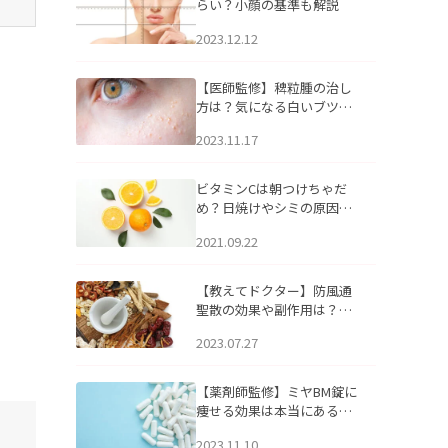
らい？小顔の基準も解説
2023.12.12
【医師監修】稗粒腫の治し
方は？気になる白いブツブ
ツの原因と自宅でできるケ
2023.11.17
アについて
ビタミンCは朝つけちゃだ
め？日焼けやシミの原因に
なるってホント？
2021.09.22
【教えてドクター】防風通
聖散の効果や副作用は？長
期服用は危険なの？
2023.07.27
【薬剤師監修】ミヤBM錠に
痩せる効果は本当にある
の？
2023.11.10