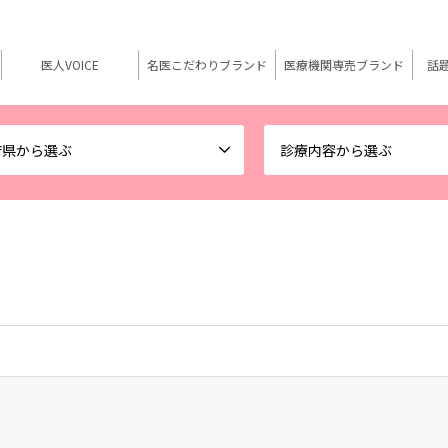
医人VOICE
名医こだわりブランド
医療機関専売ブランド
話
府県から選ぶ
診療内容から選ぶ