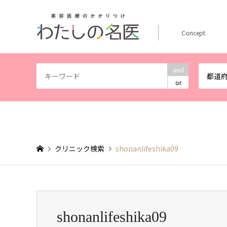
Concept
and
都道
or
クリニック検索
shonanlifeshika09
shonanlifeshika09