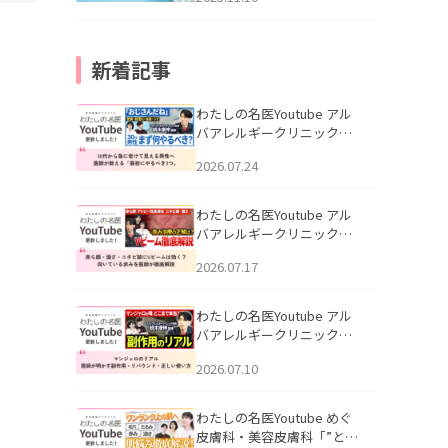
新着記事
わたしの名医Youtube アル
バアレルギークリニック札
幌「30代から急に老けて見
2026.07.24
える男性へ｜医師が教える
「最初にやるべき3つ」」を
公開いたしました。
わたしの名医Youtube アル
バアレルギークリニック札
幌「赤ら顔・酒さ・ニキビ
2026.07.17
跡にVビームは効く？向いて
いる赤みを医師が徹底解
説」を公開いたしました。
わたしの名医Youtube アル
バアレルギークリニック札
幌「マンジャロのリアル｜
2026.07.10
医師が明かす副作用・リバ
ウンド・正しい使い方」を
公開いたしました。
わたしの名医Youtube めぐ
皮膚科・美容皮膚科「”とお