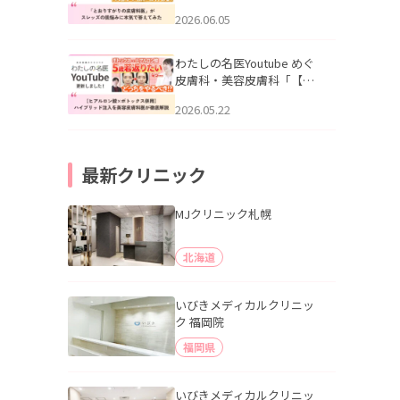
りすがりの皮膚科医”がスレ
2026.06.05
ッズの肌悩みに本気で答え
てみた」を公開いたしまし
た。
わたしの名医Youtube めぐ
皮膚科・美容皮膚科「【ヒ
アルロン酸×ボトックス併
2026.05.22
用】ハイブリッド注入を美
容皮膚科医が徹底解説」を
公開いたしました。
最新クリニック
MJクリニック札幌
北海道
いびきメディカルクリニッ
ク 福岡院
福岡県
いびきメディカルクリニッ