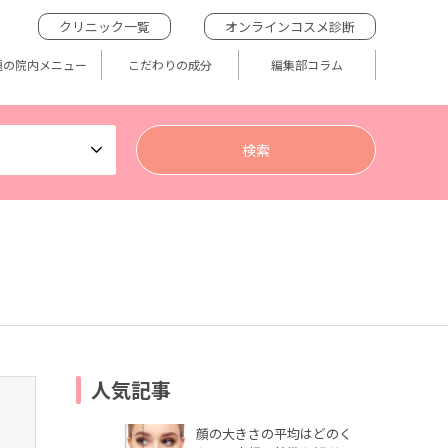
クリニック一覧
オンラインコスメ診断
題の院内メニュー
こだわりの成分
編集部コラム
人気記事
顔の大きさの平均はどのく