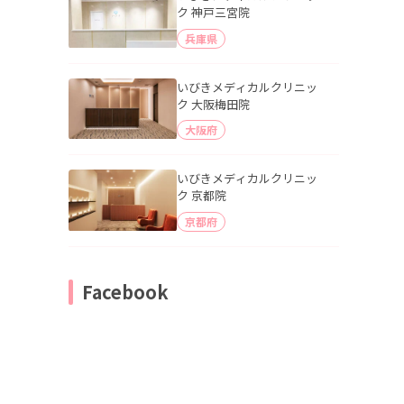
ク 神戸三宮院
兵庫県
いびきメディカルクリニッ
ク 大阪梅田院
大阪府
いびきメディカルクリニッ
ク 京都院
京都府
Facebook