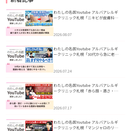
わたしの名医Youtube アルバアレルギ
ークリニック札幌「ニキビが皮膚科で
も治らない理由｜繰り返す人が次に考
える治療を医師が解説」を公開いたし
ました。
2026.08.07
わたしの名医Youtube アルバアレルギ
ークリニック札幌「30代から急に老け
て見える男性へ｜医師が教える「最初
にやるべき3つ」」を公開いたしまし
た。
2026.07.24
わたしの名医Youtube アルバアレルギ
ークリニック札幌「赤ら顔・酒さ・ニ
キビ跡にVビームは効く？向いている赤
みを医師が徹底解説」を公開いたしま
した。
2026.07.17
わたしの名医Youtube アルバアレルギ
ークリニック札幌「マンジャロのリア