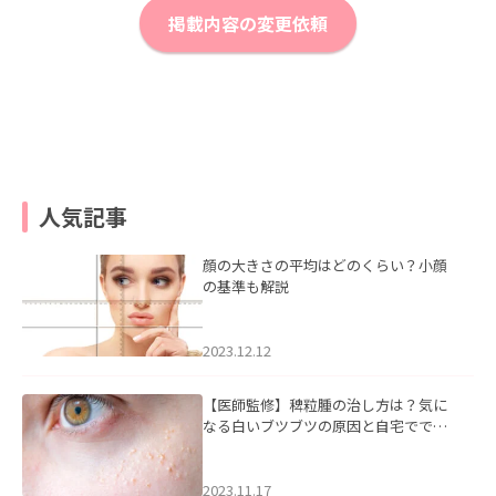
掲載内容の変更依頼
人気記事
顔の大きさの平均はどのくらい？小顔
の基準も解説
2023.12.12
【医師監修】稗粒腫の治し方は？気に
なる白いブツブツの原因と自宅ででき
るケアについて
2023.11.17