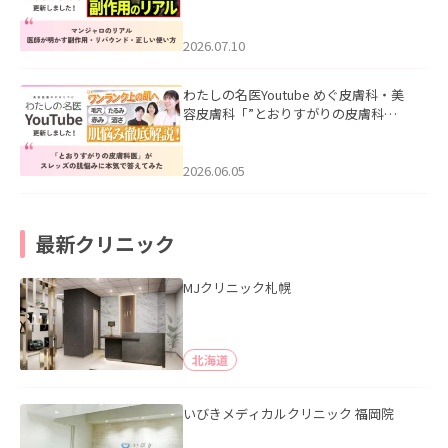
ル｜医師が明かす副作用・リバウン
ド・正しい使い方」を公開いたしまし
た。
2026.07.10
わたしの名医Youtube めぐ皮膚科・美
容皮膚科「”とおりすがりの皮膚科
医”がスレッズの肌悩みに本気で答えて
みた」を公開いたしました。
2026.06.05
最新クリニック
MJクリニック札幌
北海道
いびきメディカルクリニック 福岡院