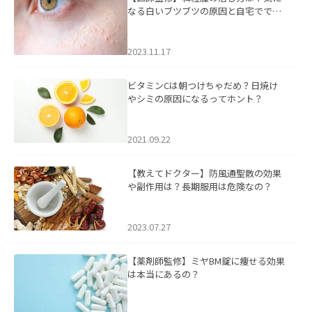
なる白いブツブツの原因と自宅ででき
るケアについて
2023.11.17
ビタミンCは朝つけちゃだめ？日焼け
やシミの原因になるってホント？
2021.09.22
【教えてドクター】防風通聖散の効果
や副作用は？長期服用は危険なの？
2023.07.27
【薬剤師監修】ミヤBM錠に痩せる効果
は本当にあるの？