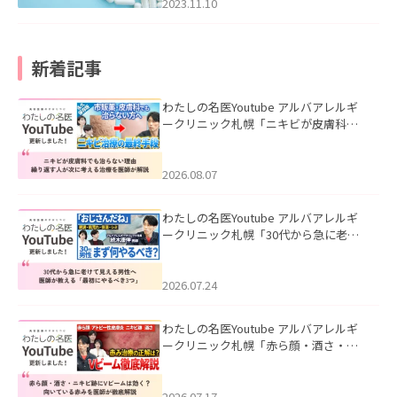
2023.11.10
新着記事
わたしの名医Youtube アルバアレルギ
ークリニック札幌「ニキビが皮膚科で
も治らない理由｜繰り返す人が次に考
える治療を医師が解説」を公開いたし
ました。
2026.08.07
わたしの名医Youtube アルバアレルギ
ークリニック札幌「30代から急に老け
て見える男性へ｜医師が教える「最初
にやるべき3つ」」を公開いたしまし
た。
2026.07.24
わたしの名医Youtube アルバアレルギ
ークリニック札幌「赤ら顔・酒さ・ニ
キビ跡にVビームは効く？向いている赤
みを医師が徹底解説」を公開いたしま
した。
2026.07.17