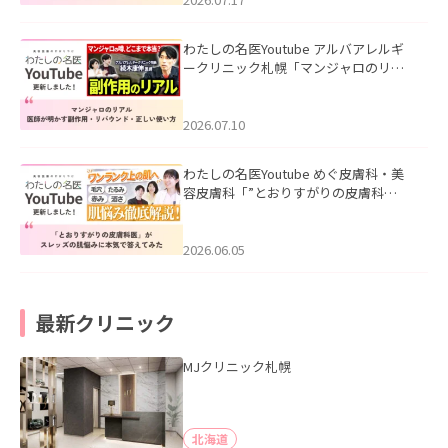
わたしの名医Youtube アルバアレルギ
ークリニック札幌「マンジャロのリア
ル｜医師が明かす副作用・リバウン
ド・正しい使い方」を公開いたしまし
た。
2026.07.10
わたしの名医Youtube めぐ皮膚科・美
容皮膚科「”とおりすがりの皮膚科
医”がスレッズの肌悩みに本気で答えて
みた」を公開いたしました。
2026.06.05
最新クリニック
MJクリニック札幌
北海道