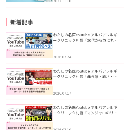
2023.11.10
新着記事
わたしの名医Youtube アルバアレルギ
ークリニック札幌「30代から急に老け
て見える男性へ｜医師が教える「最初
にやるべき3つ」」を公開いたしまし
た。
2026.07.24
わたしの名医Youtube アルバアレルギ
ークリニック札幌「赤ら顔・酒さ・ニ
キビ跡にVビームは効く？向いている赤
みを医師が徹底解説」を公開いたしま
した。
2026.07.17
わたしの名医Youtube アルバアレルギ
ークリニック札幌「マンジャロのリア
ル｜医師が明かす副作用・リバウン
ド・正しい使い方」を公開いたしまし
た。
2026.07.10