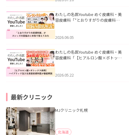
わたしの名医Youtube めぐ皮膚科・美
容皮膚科「”とおりすがりの皮膚科
医”がスレッズの肌悩みに本気で答えて
みた」を公開いたしました。
2026.06.05
わたしの名医Youtube めぐ皮膚科・美
容皮膚科「【ヒアルロン酸×ボトック
ス併用】ハイブリッド注入を美容皮膚
科医が徹底解説」を公開いたしまし
た。
2026.05.22
最新クリニック
MJクリニック札幌
北海道