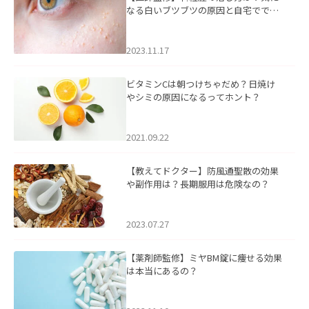
なる白いブツブツの原因と自宅ででき
るケアについて
2023.11.17
ビタミンCは朝つけちゃだめ？日焼け
やシミの原因になるってホント？
2021.09.22
【教えてドクター】防風通聖散の効果
や副作用は？長期服用は危険なの？
2023.07.27
【薬剤師監修】ミヤBM錠に痩せる効果
は本当にあるの？