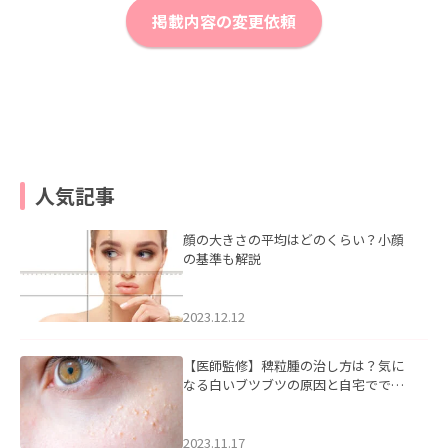
掲載内容の変更依頼
人気記事
顔の大きさの平均はどのくらい？小顔
の基準も解説
2023.12.12
【医師監修】稗粒腫の治し方は？気に
なる白いブツブツの原因と自宅ででき
るケアについて
2023.11.17