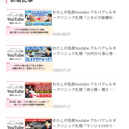
わたしの名医Youtube アルバアレルギ
ークリニック札幌「ニキビが皮膚科で
も治らない理由｜繰り返す人が次に考
える治療を医師が解説」を公開いたし
ました。
2026.08.07
わたしの名医Youtube アルバアレルギ
ークリニック札幌「30代から急に老け
て見える男性へ｜医師が教える「最初
にやるべき3つ」」を公開いたしまし
た。
2026.07.24
わたしの名医Youtube アルバアレルギ
ークリニック札幌「赤ら顔・酒さ・ニ
キビ跡にVビームは効く？向いている赤
みを医師が徹底解説」を公開いたしま
した。
2026.07.17
わたしの名医Youtube アルバアレルギ
ークリニック札幌「マンジャロのリア