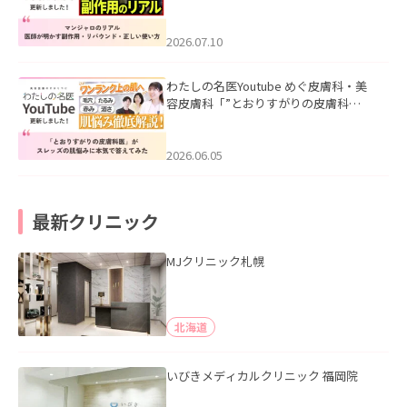
ル｜医師が明かす副作用・リバウン
ド・正しい使い方」を公開いたしまし
た。
2026.07.10
わたしの名医Youtube めぐ皮膚科・美
容皮膚科「”とおりすがりの皮膚科
医”がスレッズの肌悩みに本気で答えて
みた」を公開いたしました。
2026.06.05
最新クリニック
MJクリニック札幌
北海道
いびきメディカルクリニック 福岡院