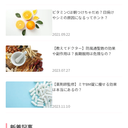
ビタミンCは朝つけちゃだめ？日焼け
やシミの原因になるってホント？
2021.09.22
【教えてドクター】防風通聖散の効果
や副作用は？長期服用は危険なの？
2023.07.27
【薬剤師監修】ミヤBM錠に痩せる効果
は本当にあるの？
2023.11.10
新着記事