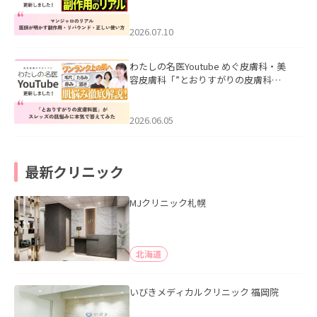
ル｜医師が明かす副作用・リバウン
ド・正しい使い方」を公開いたしまし
た。
2026.07.10
わたしの名医Youtube めぐ皮膚科・美
容皮膚科「”とおりすがりの皮膚科
医”がスレッズの肌悩みに本気で答えて
みた」を公開いたしました。
2026.06.05
最新クリニック
MJクリニック札幌
北海道
いびきメディカルクリニック 福岡院