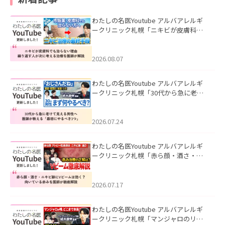
わたしの名医Youtube アルバアレルギ
ークリニック札幌「ニキビが皮膚科で
も治らない理由｜繰り返す人が次に考
える治療を医師が解説」を公開いたし
ました。
2026.08.07
わたしの名医Youtube アルバアレルギ
ークリニック札幌「30代から急に老け
て見える男性へ｜医師が教える「最初
にやるべき3つ」」を公開いたしまし
た。
2026.07.24
わたしの名医Youtube アルバアレルギ
ークリニック札幌「赤ら顔・酒さ・ニ
キビ跡にVビームは効く？向いている赤
みを医師が徹底解説」を公開いたしま
した。
2026.07.17
わたしの名医Youtube アルバアレルギ
ークリニック札幌「マンジャロのリア