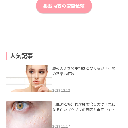
掲載内容の変更依頼
人気記事
顔の大きさの平均はどのくらい？小顔
の基準も解説
2023.12.12
【医師監修】稗粒腫の治し方は？気に
なる白いブツブツの原因と自宅ででき
るケアについて
2023.11.17