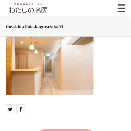
the-skin-clinic-kagurazaka03