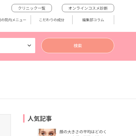
クリニック一覧
オンラインコスメ診断
題の院内メニュー
こだわりの成分
編集部コラム
人気記事
顔の大きさの平均はどのく