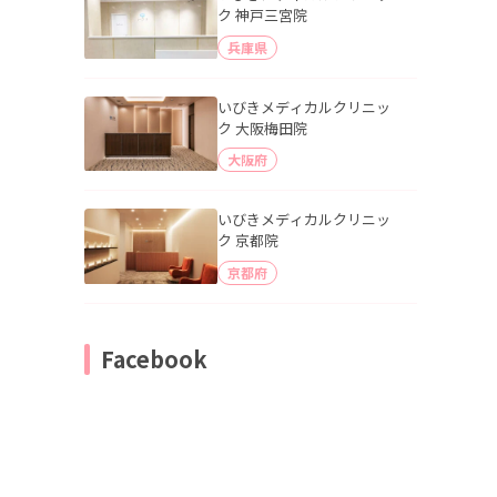
ク 神戸三宮院
兵庫県
いびきメディカルクリニッ
ク 大阪梅田院
大阪府
いびきメディカルクリニッ
ク 京都院
京都府
Facebook