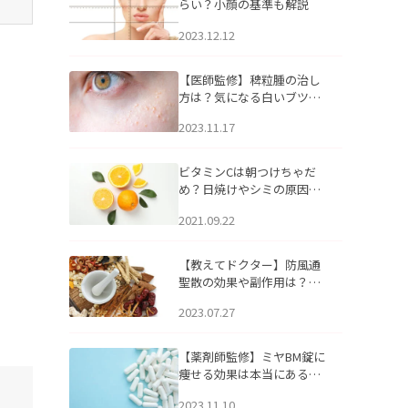
らい？小顔の基準も解説
2023.12.12
【医師監修】稗粒腫の治し
方は？気になる白いブツブ
ツの原因と自宅でできるケ
2023.11.17
アについて
ビタミンCは朝つけちゃだ
め？日焼けやシミの原因に
なるってホント？
2021.09.22
【教えてドクター】防風通
聖散の効果や副作用は？長
期服用は危険なの？
2023.07.27
【薬剤師監修】ミヤBM錠に
痩せる効果は本当にある
の？
2023.11.10