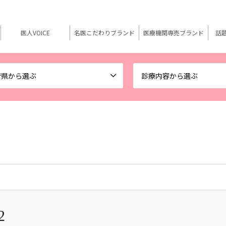
医人VOICE
名医こだわりブランド
医療機関専売ブランド
話
府県から選ぶ
診療内容から選ぶ
2