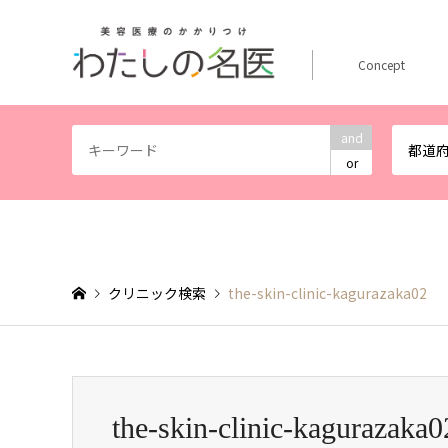
Concept
and
都道
or
クリニック検索
the-skin-clinic-kagurazaka02
the-skin-clinic-kagurazaka0