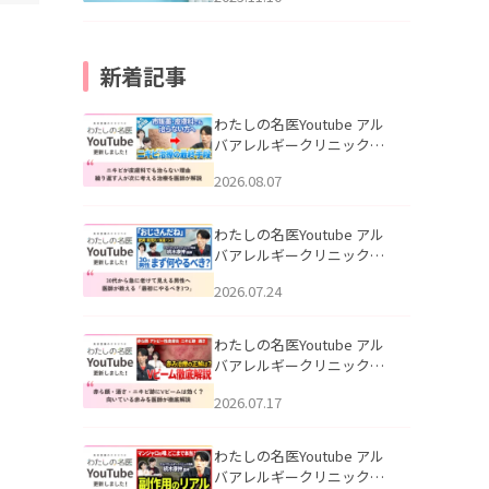
新着記事
わたしの名医Youtube アル
バアレルギークリニック札
幌「ニキビが皮膚科でも治
2026.08.07
らない理由｜繰り返す人が
次に考える治療を医師が解
説」を公開いたしました。
わたしの名医Youtube アル
バアレルギークリニック札
幌「30代から急に老けて見
2026.07.24
える男性へ｜医師が教える
「最初にやるべき3つ」」を
公開いたしました。
わたしの名医Youtube アル
バアレルギークリニック札
幌「赤ら顔・酒さ・ニキビ
2026.07.17
跡にVビームは効く？向いて
いる赤みを医師が徹底解
説」を公開いたしました。
わたしの名医Youtube アル
バアレルギークリニック札