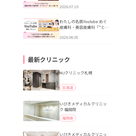
幌「マンジャロのリアル｜
2026.07.10
医師が明かす副作用・リバ
ウンド・正しい使い方」を
公開いたしました。
わたしの名医Youtube めぐ
皮膚科・美容皮膚科「”とお
りすがりの皮膚科医”がスレ
2026.06.05
ッズの肌悩みに本気で答え
てみた」を公開いたしまし
た。
最新クリニック
MJクリニック札幌
北海道
いびきメディカルクリニッ
ク 福岡院
福岡県
いびきメディカルクリニッ