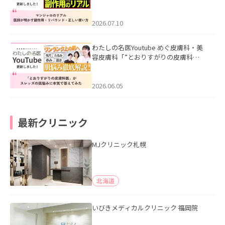
ル｜医師が明かす副作用・リバウン
ド・正しい使い方」を公開いたしまし
た。
2026.07.10
わたしの名医Youtube めぐ皮膚科・美
容皮膚科「”とおりすがりの皮膚科
医”がスレッズの肌悩みに本気で答えて
みた」を公開いたしました。
2026.06.05
最新クリニック
MJクリニック札幌
北海道
いびきメディカルクリニック 福岡院