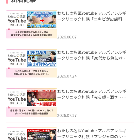
わたしの名医Youtube アルバアレルギ
ークリニック札幌「ニキビが皮膚科で
も治らない理由｜繰り返す人が次に考
える治療を医師が解説」を公開いたし
ました。
2026.08.07
わたしの名医Youtube アルバアレルギ
ークリニック札幌「30代から急に老け
て見える男性へ｜医師が教える「最初
にやるべき3つ」」を公開いたしまし
た。
2026.07.24
わたしの名医Youtube アルバアレルギ
ークリニック札幌「赤ら顔・酒さ・ニ
キビ跡にVビームは効く？向いている赤
みを医師が徹底解説」を公開いたしま
した。
2026.07.17
わたしの名医Youtube アルバアレルギ
ークリニック札幌「マンジャロのリア