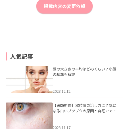
掲載内容の変更依頼
人気記事
顔の大きさの平均はどのくらい？小顔
の基準も解説
2023.12.12
【医師監修】稗粒腫の治し方は？気に
なる白いブツブツの原因と自宅ででき
るケアについて
2023.11.17