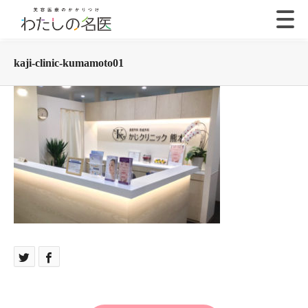
kaji-clinic-kumamoto01