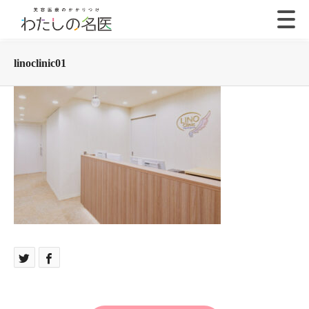
linoclinic01