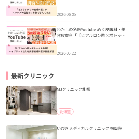
医”がスレッズの肌悩みに本気で答えて
みた」を公開いたしました。
2026.06.05
わたしの名医Youtube めぐ皮膚科・美
容皮膚科「【ヒアルロン酸×ボトック
ス併用】ハイブリッド注入を美容皮膚
科医が徹底解説」を公開いたしまし
た。
2026.05.22
最新クリニック
MJクリニック札幌
北海道
いびきメディカルクリニック 福岡院