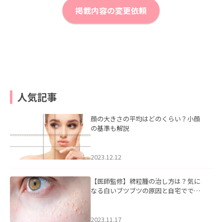
掲載内容の変更依頼
人気記事
顔の大きさの平均はどのくらい？小顔
の基準も解説
2023.12.12
【医師監修】稗粒腫の治し方は？気に
なる白いブツブツの原因と自宅ででき
るケアについて
2023.11.17