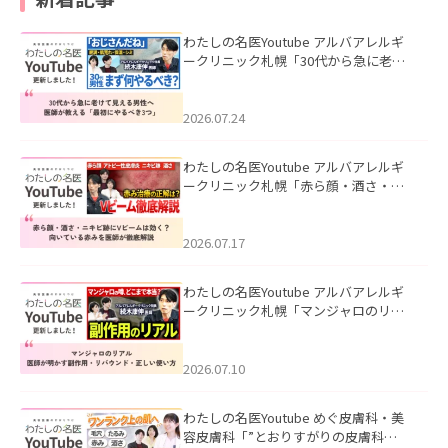
わたしの名医Youtube アルバアレルギ
ークリニック札幌「30代から急に老け
て見える男性へ｜医師が教える「最初
にやるべき3つ」」を公開いたしまし
た。
2026.07.24
わたしの名医Youtube アルバアレルギ
ークリニック札幌「赤ら顔・酒さ・ニ
キビ跡にVビームは効く？向いている赤
みを医師が徹底解説」を公開いたしま
した。
2026.07.17
わたしの名医Youtube アルバアレルギ
ークリニック札幌「マンジャロのリア
ル｜医師が明かす副作用・リバウン
ド・正しい使い方」を公開いたしまし
た。
2026.07.10
わたしの名医Youtube めぐ皮膚科・美
容皮膚科「”とおりすがりの皮膚科