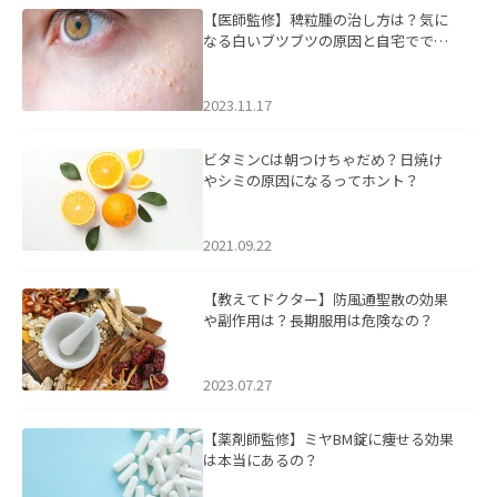
【医師監修】稗粒腫の治し方は？気に
なる白いブツブツの原因と自宅ででき
るケアについて
2023.11.17
ビタミンCは朝つけちゃだめ？日焼け
やシミの原因になるってホント？
2021.09.22
【教えてドクター】防風通聖散の効果
や副作用は？長期服用は危険なの？
2023.07.27
【薬剤師監修】ミヤBM錠に痩せる効果
は本当にあるの？