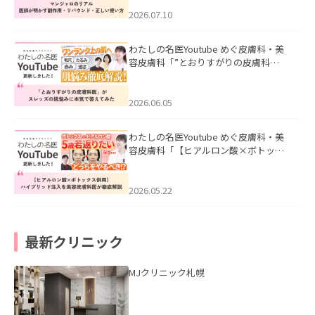
ド・正しい使い方」を公開いたしまし
た。
2026.07.10
わたしの名医Youtube めぐ皮膚科・美
容皮膚科「”とおりすがりの皮膚科
医”がスレッズの肌悩みに本気で答えて
みた」を公開いたしました。
2026.06.05
わたしの名医Youtube めぐ皮膚科・美
容皮膚科「【ヒアルロン酸×ボトック
ス併用】ハイブリッド注入を美容皮膚
科医が徹底解説」を公開いたしまし
た。
2026.05.22
最新クリニック
MJクリニック札幌