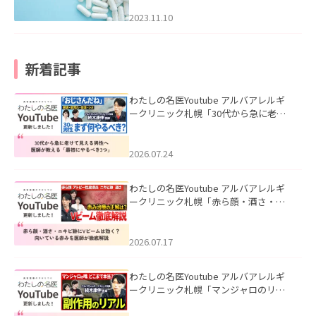
2023.11.10
新着記事
わたしの名医Youtube アルバアレルギ
ークリニック札幌「30代から急に老け
て見える男性へ｜医師が教える「最初
にやるべき3つ」」を公開いたしまし
た。
2026.07.24
わたしの名医Youtube アルバアレルギ
ークリニック札幌「赤ら顔・酒さ・ニ
キビ跡にVビームは効く？向いている赤
みを医師が徹底解説」を公開いたしま
した。
2026.07.17
わたしの名医Youtube アルバアレルギ
ークリニック札幌「マンジャロのリア
ル｜医師が明かす副作用・リバウン